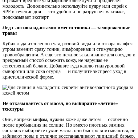
отражает вредные ультрафиолетовые лучи и продлевает
молодость. Дополнительно используйте пудру или спрей с
SPF в течение дня — это удобно и не разрушает макияж», —
подсказывает эксперт.
Лед с антиоксидантами: вместо тоника — замороженные
травы
Кубик льда из зеленого чая, розовой воды или отвара шалфея
утром заменит сразу тоник, лимфодренаж и стимуляцию
кровообращения. А еще это нежное закаливание для сосудов и
прекрасный способ освежить кожу, не нарушая ее
естественный баланс. Добавьте туда каплю гиалуроновой
сыворотки или сока огурца — и получите экспресс-уход в
кристаллической форме.
Не отказывайтесь от масел, но выбирайте «летние»
текстуры
Они, вопреки мифам, нужны коже даже летом — особенно
после пребывания на солнце. Но вместо плотных зимних
составов выбирайте сухие масла: они быстро впитываются, не
забивают поры и отлично восстанавливают липидный барьер.