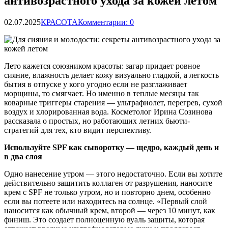
антивозрастного ухода за кожей летом
02.07.2025
КРАСОТА
Комментарии: 0
Лето кажется союзником красоты: загар придает ровное
сияние, влажность делает кожу визуально гладкой, а легкость
бытия в отпуске у кого угодно если не разглаживает
морщины, то смягчает. Но именно в теплые месяцы так
коварные триггеры старения — ультрафиолет, перегрев,
сухой
воздух и хлорированная вода. Косметолог Ирина Созинова
рассказала о простых, но работающих летних бьюти-
стратегий для тех, кто видит перспективу.
Используйте SPF как сыворотку — щедро, каждый день и
в два слоя
Одно нанесение утром — этого недостаточно. Если вы хотите
действительно защитить коллаген от разрушения, наносите
крем с SPF не только утром, но и повторно днем, особенно
если вы потеете или находитесь на солнце. «Первый слой
наносится как обычный крем, второй — через 10 минут, как
финиш. Это создает полноценную вуаль защиты, которая