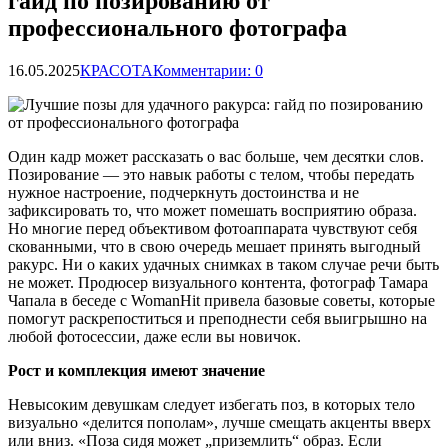
гайд по позированию от
профессионального фотографа
16.05.2025
КРАСОТА
Комментарии: 0
Один кадр может рассказать о вас больше, чем десятки слов.
Позирование — это навык работы с телом, чтобы передать
нужное настроение, подчеркнуть достоинства и не
зафиксировать то, что может помешать восприятию образа.
Но многие перед объективом фотоаппарата чувствуют
себя
скованными, что в свою очередь мешает принять выгодный
ракурс. Ни о каких удачных снимках в таком случае речи быть
не может. Продюсер визуального контента, фотограф Тамара
Чапала в беседе с WomanHit привела базовые советы, которые
помогут раскрепоститься и преподнести себя выигрышно на
любой фотосессии, даже если вы новичок.
Рост и комплекция имеют значение
Невысоким девушкам следует избегать поз, в которых тело
визуально «делится пополам», лучше смещать акценты вверх
или вниз. «Поза сидя может „приземлить“ образ. Если