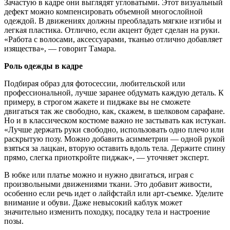
Зачастую в кадре они выглядят угловатыми. Этот визуальный
дефект можно компенсировать объемной многослойной
одеждой. В движениях должны преобладать мягкие изгибы и
легкая пластика. Отлично, если акцент будет сделан на руки.
«Работа с волосами, аксессуарами, тканью отлично добавляет
изящества», — говорит Тамара.
Роль одежды в кадре
Подбирая образ для фотосессии, любительской или
профессиональной, лучше заранее обдумать каждую деталь. К
примеру, в строгом жакете и пиджаке вы не сможете
двигаться так же свободно, как, скажем, в шелковом сарафане.
Но и в классическом костюме важно не застывать как истукан.
«Лучше держать руки свободно, использовать одно плечо или
раскрытую позу. Можно добавить асимметрии — одной рукой
взяться за лацкан, вторую оставить вдоль тела. Держите спину
прямо, слегка приоткройте пиджак», — уточняет эксперт.
В юбке или платье можно и нужно двигаться, играя с
произвольными движениями ткани. Это добавит живости,
особенно если речь идет о лайфстайл или арт-съемке. Уделите
внимание и обуви. Даже невысокий каблук может
значительно изменить походку, посадку тела и настроение
позы.