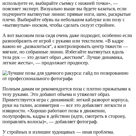
используете ее, выбирайте съемку с нижней точки», —
поясняет эксперт. Визуально выше вы будете казаться, если
подчернете вытянутые линии: прямые ноги, шею, раскрытые
плечи. Выбирайте обувь на небольшом каблуке или позу с
«вытянутым» носком, чтобы сделать силуэт стройнее.
А вот высоким поза сидя очень даже подходит, особенно если
разнообразить ее игрой с руками или текстилем. «В кадре
важно не „развалиться“, а контролировать центр тяжести —
мягкие, но собранные линии. Избегайте вытянутых вдоль
тела рук — это делает образ „жестким“. Лучше динамика,
легкие жесты», — продолжает продюсер.
Полным дамам не рекомендуется поза с плотно прижатыми к
телу руками. Это добавит объема и утяжелит образ.
Приветствуется игра с динамикой: легкий разворот корпуса,
руки на талии, асимметрия — все это добавляет легкости и
изящности. «Хорошо работают позы в движении,
полупрофиль, кадры в действии (идти, смотреть в сторону,
поправлять волосы)», — добавляет фотограф.
У стройных и излишне худощавых — иная проблема.