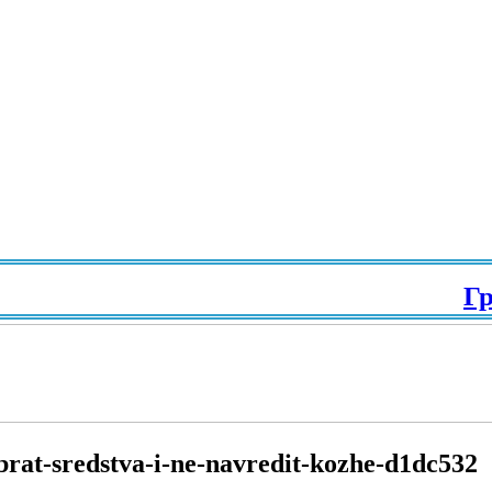
Гражд
brat-sredstva-i-ne-navredit-kozhe-d1dc532