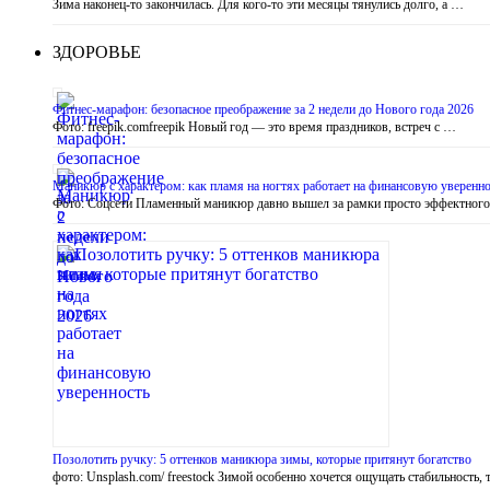
Зима наконец-то закончилась. Для кого-то эти месяцы тянулись долго, а …
ЗДОРОВЬЕ
Фитнес-марафон: безопасное преображение за 2 недели до Нового года 2026
Фото: freepik.comfreepik Новый год — это время праздников, встреч с …
Маникюр с характером: как пламя на ногтях работает на финансовую уверенно
Фото: Соцсети Пламенный маникюр давно вышел за рамки просто эффектног
Позолотить ручку: 5 оттенков маникюра зимы, которые притянут богатство
фото: Unsplash.com/ freestock Зимой особенно хочется ощущать стабильность, 