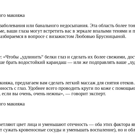
болевания или банального недосыпания. Эта область более тонка
е, ваши глаза могут встретить вас в
зеркале впалыми тенями и 
 Разбираемся в вопросе с визажистом Любовью Брусницыной.
е: «Чтобы „удлинить“ белки глаз и сделать их более свежими, до
е брать водостойкий карандаш — или же подправлять ваше „худ
макияжа, предлагаем вам сделать легкий массаж для снятия отек
ность с глаз. Удобнее всего проводить круги по коже с помощь
 если вы очень, очень нежны», — говорит эксперт.
осветляют цвет лица и уменьшают отечность — оба этих фактора
ет сужать кровеносные сосуды и уменьшать воспаление), но и о