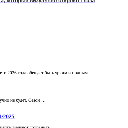
а, которые визуально откроют глаза
ss26 Лето 2026 года обещает быть ярким и полным …
учно не будет. Сезон …
4/2025
 шапки мешают сохранить …