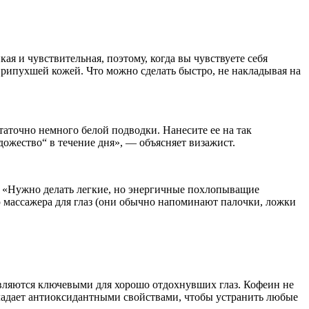
я и чувствительная, поэтому, когда вы чувствуете себя
припухшей кожей. Что можно сделать быстро, не накладывая на
статочно немного белой подводки. Нанесите ее на так
ожество“ в течение дня», — объясняет визажист.
ов. «Нужно делать легкие, но энергичные похлопыващие
ю массажера для глаз (они обычно напоминают палочки, ложки
 являются ключевыми для хорошо отдохнувших глаз. Кофеин не
бладает антиоксидантными свойствами, чтобы устранить любые