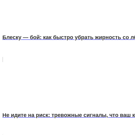
Блеску — бой: как быстро убрать жирность со л
Не идите на риск: тревожные сигналы, что ваш