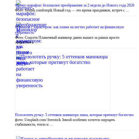
Фитнес-марафон: безопасное преображение за 2 недели до Нового года 2026
Фото: freepik.comfreepik Новый год — это время праздников, встреч с …
Маникюр с характером: как пламя на ногтях работает на финансовую
уверенность
Фото: Соцсети Пламенный маникюр давно вышел за рамки просто
эффектного …
Позолотить ручку: 5 оттенков маникюра зимы, которые притянут богатство
фото: Unsplash.com/ freestock Зимой особенно хочется ощущать
стабильность, тепло и …