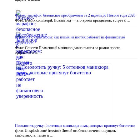
Фитнес-марафон: безопасное преображение за 2 недели до Нового года 2026
Фото: freepik.comfreepik Новый год — это время праздников, встреч с …
Маникюр с характером: как пламя на ногтях работает на финансовую
уверенность
Фото: Соцсети Пламенный маникюр давно вышел за рамки просто
эффектного …
Позолотить ручку: 5 оттенков маникюра зимы, которые притянут богатство
фото: Unsplash.com/ freestock Зимой особенно хочется ощущать
стабильность, тепло и …