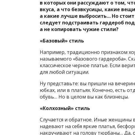
в которых они рассуждают о том, что
вкуса, а что безвкусицы, какие вещ
а какие лучше выбросить… Но стоит
следует подстраивать гардероб под
а не копировать чужие стили?
«Базовый» стиль
Например, традиционно признаком хор
называемого «базового гардероба». Ска
классическое черное платье. Если вери
для любой ситуации.
Ну представьте: вы пришли на вечеринк
юбках, или в платьях. Конечно, есть о
обувь… Но в целом вы как близнецы.
«Колхозный» стиль
Случается и обратное. Иные женщины в
надевают на себя яркие платья, бесфо
накручивают на голову тюрбаны… Да, о