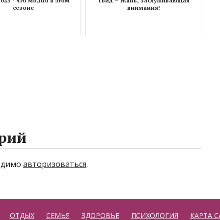
025 - что модно в этом
Твид – ткань, заслуживающая
сезоне
внимания!
рий
ходимо
авторизоваться
.
ОТДЫХ
СЕМЬЯ
ЗДОРОВЬЕ
ПСИХОЛОГИЯ
КАРТА С