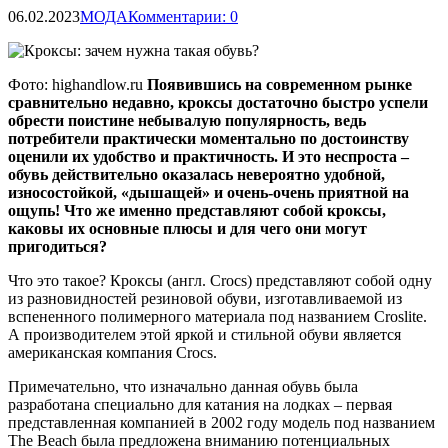
06.02.2023
МОДА
Комментарии: 0
Фото: highandlow.ru
Появившись на современном рынке
сравнительно недавно, кроксы достаточно быстро успели
обрести поистине небывалую популярность, ведь
потребители практически моментально по достоинству
оценили их удобство и практичность.
И это неспроста –
обувь действительно оказалась невероятно удобной,
износостойкой, «дышащей» и очень-очень приятной на
ощупь! Что же именно представляют собой кроксы,
каковы их основные плюсы и для чего они могут
пригодиться?
Что это такое? Кроксы (англ. Crocs) представляют собой одну
из разновидностей резиновой обуви, изготавливаемой из
вспененного полимерного материала под названием Croslite.
А производителем этой яркой и стильной обуви является
американская компания Crocs.
Примечательно, что изначально данная обувь была
разработана специально для катания на лодках – первая
представленная компанией в 2002 году модель под названием
The Beach была предложена вниманию потенциальных