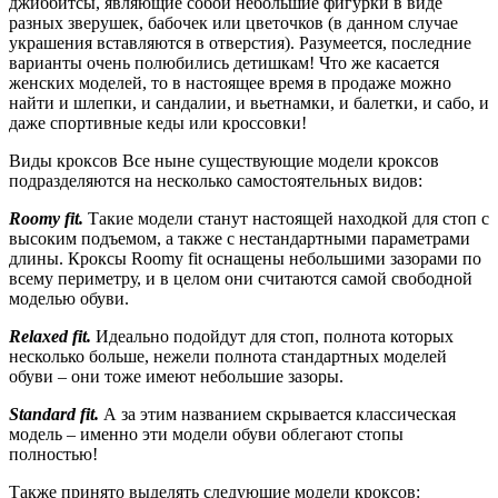
джиббитсы, являющие собой небольшие фигурки в виде
разных зверушек, бабочек или цветочков (в данном случае
украшения вставляются в отверстия). Разумеется, последние
варианты очень полюбились детишкам! Что же касается
женских моделей, то в настоящее время в продаже можно
найти и шлепки, и сандалии, и вьетнамки, и балетки, и сабо, и
даже спортивные кеды или кроссовки!
Виды кроксов Все ныне существующие модели кроксов
подразделяются на несколько самостоятельных видов:
Roomy fit.
Такие модели станут настоящей находкой для стоп с
высоким подъемом, а также с нестандартными параметрами
длины. Кроксы Roomy fit оснащены небольшими зазорами по
всему периметру, и в целом они считаются самой свободной
моделью обуви.
Relaxed fit.
Идеально подойдут для стоп, полнота которых
несколько больше, нежели полнота стандартных моделей
обуви – они тоже имеют небольшие зазоры.
Standard fit.
А за этим названием скрывается классическая
модель – именно эти модели обуви облегают стопы
полностью!
Также принято выделять следующие модели кроксов: