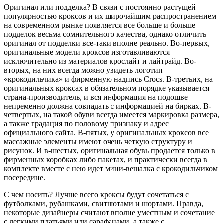
Оригинал или подделка? В связи с постоянно растущей
популярностью кроксов и их широчайшим распространением
на современном рынке появляется все больше и больше
подделок весьма сомнительного качества, однако отличить
оригинал от подделки все-таки вполне реально. Во-первых,
оригинальные модели кроксов изготавливаются
исключительно из материалов крослайт и лайтрайд. Во-
вторых, на них всегда можно увидеть логотип
«крокодильчика» и фирменную надпись Crocs. В-третьих, на
оригинальных кроксах в обязательном порядке указывается
страна-производитель, и вся информация на подошве
непременно должна совпадать с информацией на бирках. В-
четвертых, на такой обуви всегда имеется маркировка размера,
а также градация по половому признаку и адрес
официального сайта. В-пятых, у оригинальных кроксов все
массажные элементы имеют очень четкую структуру и
рисунок. И в-шестых, оригинальная обувь продается только в
фирменных коробках либо пакетах, и практически всегда в
комплекте вместе с нею идет мини-вешалка с крокодильчиком
посередине.
С чем носить? Лучше всего кроксы будут сочетаться с
футболками, рубашками, свитшотами и шортами. Правда,
некоторые дизайнеры считают вполне уместным и сочетание
с легкими платьями или сарафанами, а также с