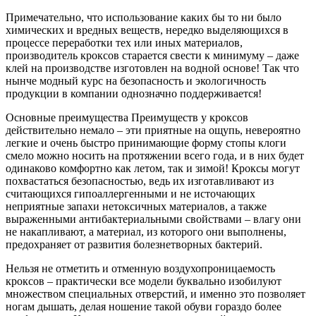
Примечательно, что использование каких бы то ни было
химических и вредных веществ, нередко выделяющихся в
процессе переработки тех или иных материалов,
производитель кроксов старается свести к минимуму – даже
клей на производстве изготовлен на водной основе! Так что
нынче модный курс на безопасность и экологичность
продукции в компании однозначно поддерживается!
Основные преимущества Преимуществ у кроксов
действительно немало – эти приятные на ощупь, невероятно
легкие и очень быстро принимающие форму стопы клоги
смело можно носить на протяжении всего года, и в них будет
одинаково комфортно как летом, так и зимой! Кроксы могут
похвастаться безопасностью, ведь их изготавливают из
считающихся гипоаллергенными и не источающих
неприятные запахи нетоксичных материалов, а также
выраженными антибактериальными свойствами – влагу они
не накапливают, а материал, из которого они выполнены,
предохраняет от развития болезнетворных бактерий.
Нельзя не отметить и отменную воздухопроницаемость
кроксов – практически все модели буквально изобилуют
множеством специальных отверстий, и именно это позволяет
ногам дышать, делая ношение такой обуви гораздо более