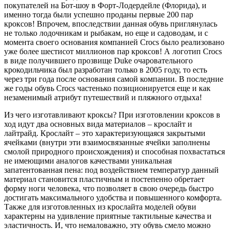
покупателей на Бот-шоу в Форт-Лодердейле (Флорида), и
именно тогда были успешно проданы первые 200 пар
кроксов! Впрочем, впоследствии данная обувь приглянулась
не только лодочникам и рыбакам, но еще и садоводам, и с
момента своего основания компанией Crocs было реализовано
уже более шестисот миллионов пар кроксов! А логотип Crocs
в виде получившего прозвище Duke очаровательного
крокодильчика был разработан только в 2005 году, то есть
через три года после основания самой компании. В последние
же годы обувь Crocs частенько позиционируется еще и как
незаменимый атрибут путешествий и пляжного отдыха!
Из чего изготавливают кроксы? При изготовлении кроксов в
ход идут два основных вида материалов – крослайт и
лайтрайд. Крослайт – это характеризующаяся закрытыми
ячейками (внутри эти взаимосвязанные ячейки заполнены
смолой природного происхождения) и способная похвастаться
не имеющими аналогов качествами уникальная
запатентованная пена: под воздействием температур данный
материал становится пластичным и постепенно обретает
форму ноги человека, что позволяет в свою очередь быстро
достигать максимального удобства и повышенного комфорта.
Также для изготовленных из крослайта моделей обуви
характерны на удивление приятные тактильные качества и
эластичность. И, что немаловажно, эту обувь смело можно