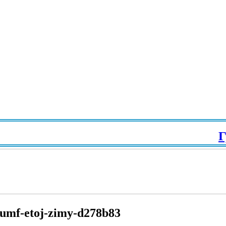
Гра
riumf-etoj-zimy-d278b83