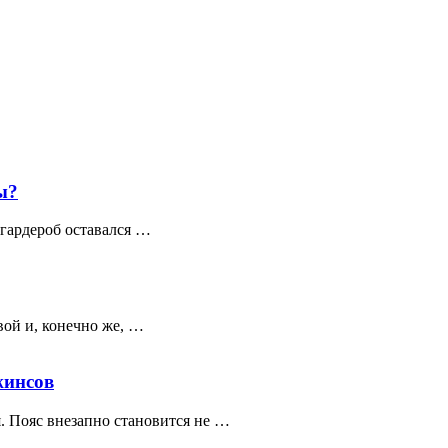
ы?
 гардероб оставался …
вой и, конечно же, …
жинсов
. Пояс внезапно становится не …