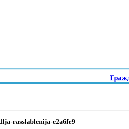
Граждан
dlja-rasslablenija-e2a6fe9