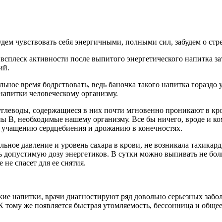
дем чувствовать себя энергичными, полными сил, забудем о стрес
 всплеск активности после выпитого энергетического
напитка за
ий.
ьное время бодрствовать, ведь баночка такого напитка гораздо у
 напитки человеческому организму.
углеводы, содержащиеся в них почти мгновенно проникают в кров
ы В, необходимые нашему организму. Все бы ничего, вроде и ко
 учащению сердцебиения и дрожанию в конечностях.
ьное давление и уровень сахара в крови, не возникала тахикард
 допустимую дозу энергетиков. В сутки можно выпивать не боль
 не спасет для ее снятия.
кие напитки, врачи диагностируют ряд довольно серьезных за
К тому же появляется быстрая утомляемость, бессонница и обще