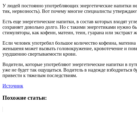
У людей постоянно употребляющих энергетические напитки нер
тик, нервозность). Вот почему многие специалисты утверждают
Есть еще энергетические напитки, в состав которых входят уг
сохраняет довольно долго. Но с такими энергетиками нужно бы
стимуляторы, как кофеин, матеин, теин, гуарана или экстракт
Если человек употребил большое количество кофеина, матеина 
женьшеня может вызвать головокружение, кровотечение и повы
ухудшению свертываемости крови.
Водители, которые употребляют энергетические напитки в пут
уже не будет так ощущаться. Водитель в надежде взбодриться б
привести к тяжелым последствиям.
Источник
Похожие статьи: