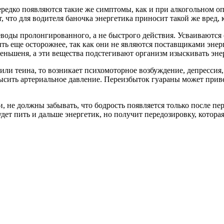
едко появляются такие же симптомы, как и при алкогольном оп
, что для водителя баночка энергетика приносит такой же вред,
леводы пролонгированного, а не быстрого действия. Усваиваются 
ть еще осторожнее, так как они не являются поставщиками энерг
 женьшеня, а эти вещества подстегивают организм изыскивать эн
или теина, то возникает психомоторное возбуждение, депрессия,
сить артериальное давление. Переизбыток гуараны может приве
и, не должны забывать, что бодрость появляется только после 
удет пить и дальше энергетик, но получит передозировку, котора