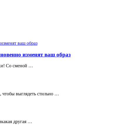
гновенно изменят ваш образ
шки! Со сменой …
ие, чтобы выглядеть стильно …
икакая другая …