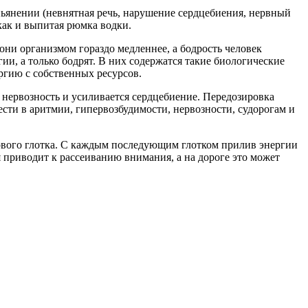
ьянении (невнятная речь, нарушение сердцебиения, нервный
 как и выпитая рюмка водки.
они организмом гораздо медленнее, а бодрость человек
ии, а только бодрят. В них содержатся такие биологические
ергию с собственных ресурсов.
 нервозность и усиливается сердцебиение. Передозировка
сти в аритмии, гипервозбудимости, нервозности, судорогам и
первого глотка. С каждым последующим глотком прилив энергии
я приводит к рассеиванию внимания, а на дороге это может