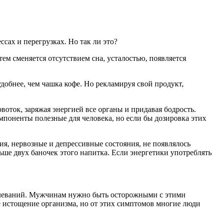
сах и перегрузках. Но так ли это?
тем сменяется отсутствием сна, усталостью, появляется
добнее, чем чашка кофе. Но рекламируя свой продукт,
оток, заряжая энергией все органы и придавая бодрость.
мпоненты полезные для человека, но если бы дозировка этих
ия, нервозные и депрессивные состояния, не появлялось
ше двух баночек этого напитка. Если энергетики употреблять
болеваний. Мужчинам нужно быть осторожными с этими
е истощение организма, но от этих симптомов многие люди