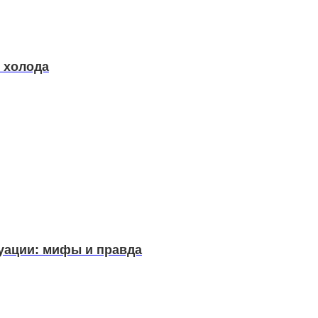
в холода
уации: мифы и правда