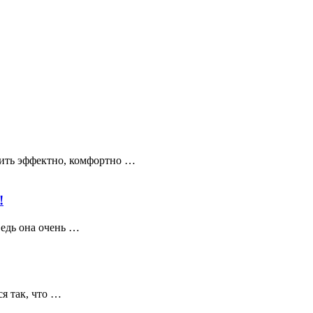
тить эффектно, комфортно …
!
ведь она очень …
я так, что …