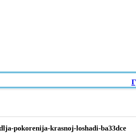
Гра
lja-pokorenija-krasnoj-loshadi-ba33dce