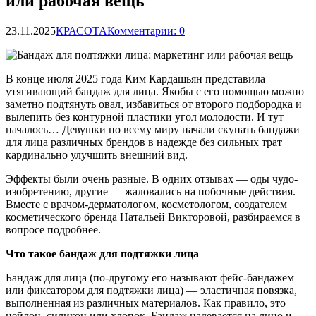
или рабочая вещь
23.11.2025
КРАСОТА
Комментарии: 0
В конце июля 2025 года Ким Кардашьян представила
утягивающий бандаж для лица. Якобы с его помощью можно
заметно подтянуть овал, избавиться от второго подбородка и
вылепить без контурной пластики угол молодости. И тут
началось… Девушки по всему миру начали скупать бандажи
для лица различных брендов в надежде без сильных трат
кардинально улучшить внешний вид.
Эффекты были очень разные. В одних отзывах — оды чудо-
изобретению, другие — жаловались на побочные действия.
Вместе с врачом-дерматологом, косметологом, создателем
косметического бренда Натальей Викторовой, разбираемся в
вопросе подробнее.
Что такое бандаж для подтяжки лица
Бандаж для лица (по-другому его называют фейс-бандажем
или фиксатором для подтяжки лица) — эластичная повязка,
выполненная из различных материалов. Как правило, это
нейлон, силикон или хлопок. Бандаж надевается на лицо и