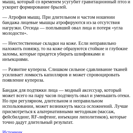
мышц, который со временем усугубит гравитационный птоз и
ускорит формирование брылей.
— Атрофия мышц. При длительном и частом ношении
бандажа лицевые мышцы атрофируются из-за отсутствия
нагрузки. Отсюда — поплывший овал лица и потеря «угла
молодости».
— Неестественные складки на коже. Если неправильно
наложить повязку, то на коже образуются стойкие и глубокие
заломы, которые придется убирать шлифовками и
инъекциями.
— Развитие купероза. Слишком сильное сдавливание тканей
усиливает ломкость капилляров и может спровоцировать
появление купероза.
Бандаж для подтяжки лица — модный аксессуар, который
может всего на пару часов подтянуть овал и уменьшить отеки.
Но при регулярном, длительном и неправильном
использовании, может возникнуть масса осложнений. Лучше
присмотреться к альтернативными методикам (массаж,
фейсбилдинг, RF-лифтинг, инъекции липолитиков), которые
точно дадут длительный результат.
Источник