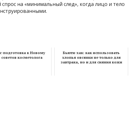
спрос на «минимальный след», когда лицо и тело
онструированными.
с-подготовка к Новому
Бьюти-хак: как использовать
5 советов косметолога
хлопья овсянки не только для
завтрака, но и для сияния кожи