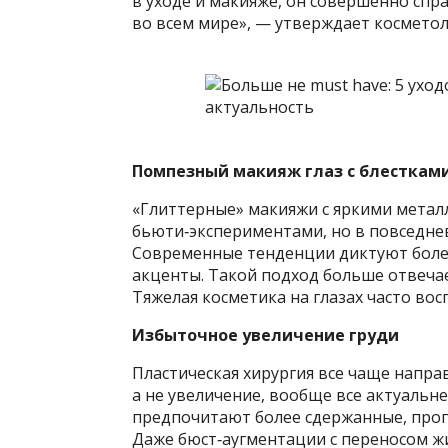
в уходе и макияже, он совершенно сп
во всем мире», — утверждает косметол
Помпезный макияж глаз с блесткам
«Глиттерные» макияжи с яркими метал
бьюти‑экспериментами, но в повседне
Современные тенденции диктуют более
акценты. Такой подход больше отвеча
Тяжелая косметика на глазах часто во
Избыточное увеличение груди
Пластическая хирургия все чаще напр
а не увеличение, вообще все актуаль
предпочитают более сдержанные, проп
Даже бюст‑аугментации с переносом ж