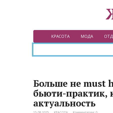
КРАСОТА
МОДА
ОТД
Больше не must h
бьюти-практик, 
актуальность
15.08.2025
КРАСОТА
Комментарии: 0