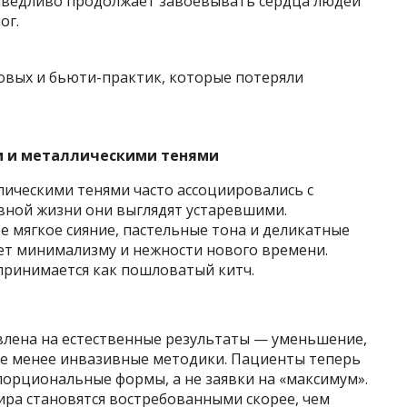
раведливо продолжает завоевывать сердца людей
ог.
и и металлическими тенями
лическими тенями часто ассоциировались с
вной жизни они выглядят устаревшими.
 мягкое сияние, пастельные тона и деликатные
ет минимализму и нежности нового времени.
спринимается как пошловатый китч.
авлена на естественные результаты — уменьшение,
нее менее инвазивные методики. Пациенты теперь
орциональные формы, а не заявки на «максимум».
ира становятся востребованными скорее, чем