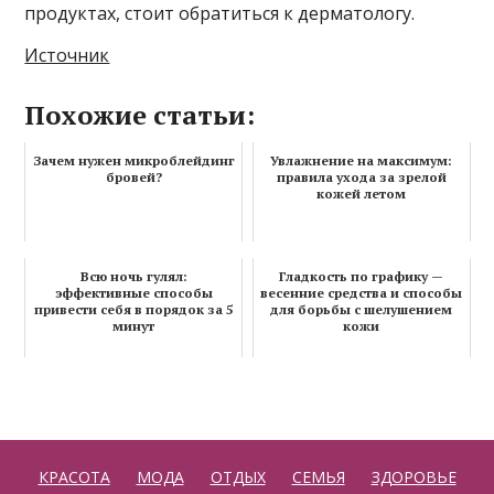
продуктах, стоит обратиться к дерматологу.
Источник
Похожие статьи:
Зачем нужен микроблейдинг
Увлажнение на максимум:
бровей?
правила ухода за зрелой
кожей летом
Всю ночь гулял:
Гладкость по графику —
эффективные способы
весенние средства и способы
привести себя в порядок за 5
для борьбы с шелушением
минут
кожи
КРАСОТА
МОДА
ОТДЫХ
СЕМЬЯ
ЗДОРОВЬЕ