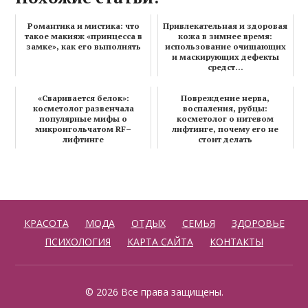
Романтика и мистика: что
Привлекательная и здоровая
такое макияж «принцесса в
кожа в зимнее время:
замке», как его выполнять
использование очищающих
и маскирующих дефекты
средст...
«Сваривается белок»:
Повреждение нерва,
косметолог развенчала
воспаления, рубцы:
популярные мифы о
косметолог о нитевом
микроигольчатом RF–
лифтинге, почему его не
лифтинге
стоит делать
КРАСОТА
МОДА
ОТДЫХ
СЕМЬЯ
ЗДОРОВЬЕ
ПСИХОЛОГИЯ
КАРТА САЙТА
КОНТАКТЫ
© 2026 Все права защищены.