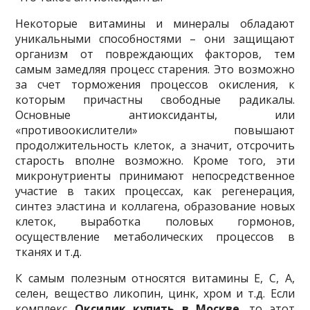
Некоторые витамины и минералы обладают
уникальными способностями – они защищают
организм от повреждающих факторов, тем
самым замедляя процесс старения. Это возможно
за счет торможения процессов окисления, к
которым причастны свободные радикалы.
Основные антиоксиданты, или
«противоокислители» повышают
продолжительность клеток, а значит, отсрочить
старость вполне возможно. Кроме того, эти
микронутриенты принимают непосредственное
участие в таких процессах, как регенерация,
синтез эластина и коллагена, образование новых
клеток, выработка половых гормонов,
осуществление метаболических процессов в
тканях и т.д.
К самым полезным относятся витамины E, C, A,
селен, вещество ликопин, цинк, хром и т.д. Если
комплекс
Оксилик купить в Москве
, то этот