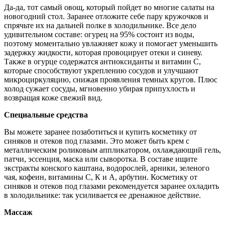
Да-да, тот самый овощ, который пойдет во многие салаты на
новогодний стол. Заранее отложите себе пару кружочков и
спрячьте их на дальней полке в холодильнике. Все дело
удивительном составе: огурец на 95% состоит из воды,
поэтому моментально увлажняет кожу и помогает уменьшить
задержку жидкости, которая провоцирует отеки и синеву.
Также в огурце содержатся антиоксиданты и витамин С,
которые способствуют укреплению сосудов и улучшают
микроциркуляцию, снижая проявления темных кругов. Плюс
холод сужает сосуды, мгновенно убирая припухлость и
возвращая коже свежий вид.
Специальные средства
Вы можете заранее позаботиться и купить косметику от
синяков и отеков под глазами. Это может быть крем с
металлическим роликовым аппликатором, охлаждающий гель,
патчи, эссенция, маска или сыворотка. В составе ищите
экстракты конского каштана, водорослей, арники, зеленого
чая, кофеин, витамины С, К и А, арбутин. Косметику от
синяков и отеков под глазами рекомендуется заранее охладить
в холодильнике: так усиливается ее дренажное действие.
Массаж