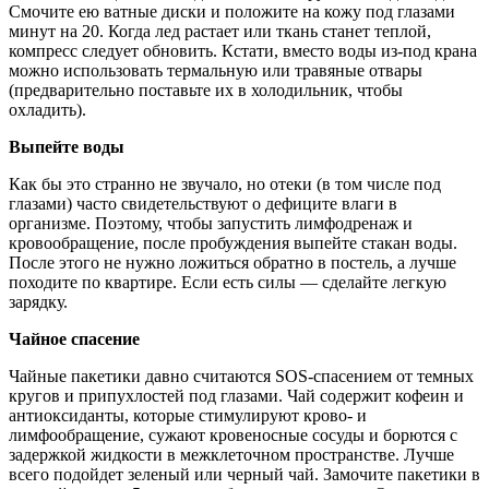
Смочите ею ватные диски и положите на кожу под глазами
минут на 20. Когда лед растает или ткань станет теплой,
компресс следует обновить. Кстати, вместо воды из-под крана
можно использовать термальную или травяные отвары
(предварительно поставьте их в холодильник, чтобы
охладить).
Выпейте воды
Как бы это странно не звучало, но отеки (в том числе под
глазами) часто свидетельствуют о дефиците влаги в
организме. Поэтому, чтобы запустить лимфодренаж и
кровообращение, после пробуждения выпейте стакан воды.
После этого не нужно ложиться обратно в постель, а лучше
походите по квартире. Если есть силы — сделайте легкую
зарядку.
Чайное спасение
Чайные пакетики давно считаются SOS-спасением от темных
кругов и припухлостей под глазами. Чай содержит кофеин и
антиоксиданты, которые стимулируют крово- и
лимфообращение, сужают кровеносные сосуды и борются с
задержкой жидкости в межклеточном пространстве. Лучше
всего подойдет зеленый или черный чай. Замочите пакетики в