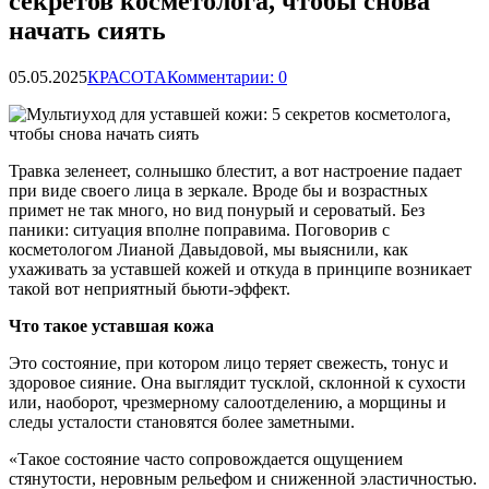
секретов косметолога, чтобы снова
начать сиять
05.05.2025
КРАСОТА
Комментарии: 0
Травка зеленеет, солнышко блестит, а вот настроение падает
при виде своего лица в зеркале. Вроде бы и возрастных
примет не так много, но вид понурый и сероватый. Без
паники: ситуация вполне поправима. Поговорив с
косметологом Лианой Давыдовой, мы выяснили, как
ухаживать за
уставшей кожей и откуда в принципе возникает
такой вот неприятный бьюти-эффект.
Что такое уставшая кожа
Это состояние, при котором лицо теряет свежесть, тонус и
здоровое сияние. Она выглядит тусклой, склонной к сухости
или, наоборот, чрезмерному салоотделению, а морщины и
следы усталости становятся более заметными.
«Такое состояние часто сопровождается ощущением
стянутости, неровным рельефом и сниженной эластичностью.