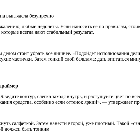
ожалению, любые недочеты. Если наносить ее по правилам, стойк
 которые всегда дают стабильный
результат.
елом стоит убрать все лишнее. «Подойдет использования делик
ухие частички. Затем тонкий слой бальзама: дать впитаться мин
 праймер
бведите контур, слегка заходя внутрь, и растушуйте цвет по все
текания средства, особенно если оттенок яркий», — утверждает 
ть салфеткой. Затем нанести второй, уже плотный. Такой «сэнд
ой должен быть тонким.