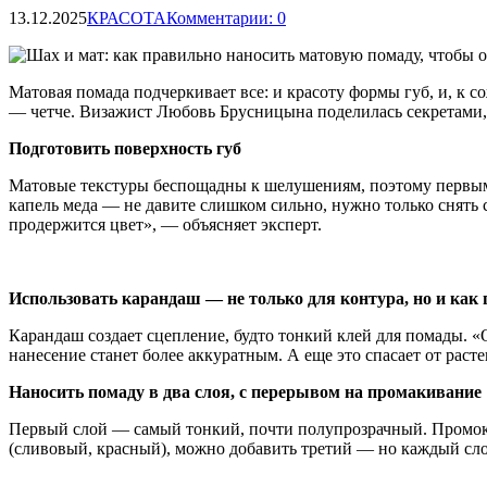
13.12.2025
КРАСОТА
Комментарии: 0
Матовая помада подчеркивает все: и красоту формы губ, и, к с
— четче. Визажист Любовь Брусницына поделилась секретами,
Подготовить поверхность губ
Матовые текстуры беспощадны к шелушениям, поэтому первым д
капель меда — не давите слишком сильно, нужно только снять с
продержится цвет», — объясняет эксперт.
Использовать карандаш — не только для контура, но и как
Карандаш создает сцепление, будто тонкий клей для помады. «О
нанесение станет более аккуратным. А еще это спасает от рас
Наносить помаду в два слоя, с перерывом на промакивание
Первый слой — самый тонкий, почти полупрозрачный. Промокну
(сливовый, красный), можно добавить третий — но каждый сл