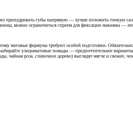
жно припудривать губы напрямую — лучше положить тонкую салф
финиш, можно ограничиться спреем для фиксации макияжа — легк
оэтому матовые формулы требуют особой подготовки. Обязательно
е выбирайте ультраматовые помады — предпочтительнее варианты
оды, чайная роза, сливочное дерево) выглядят мягче и свежее, ч