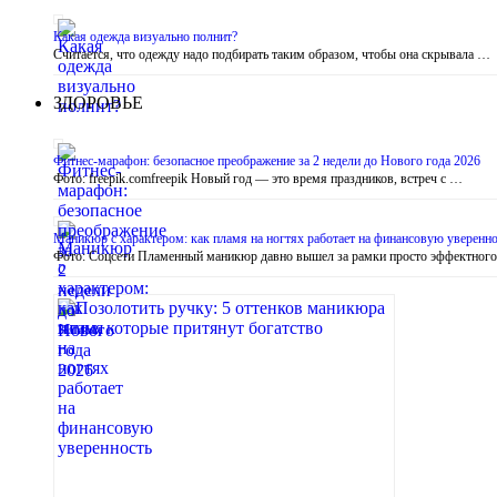
Какая одежда визуально полнит?
Считается, что одежду надо подбирать таким образом, чтобы она скрывала …
ЗДОРОВЬЕ
Фитнес-марафон: безопасное преображение за 2 недели до Нового года 2026
Фото: freepik.comfreepik Новый год — это время праздников, встреч с …
Маникюр с характером: как пламя на ногтях работает на финансовую уверенно
Фото: Соцсети Пламенный маникюр давно вышел за рамки просто эффектног