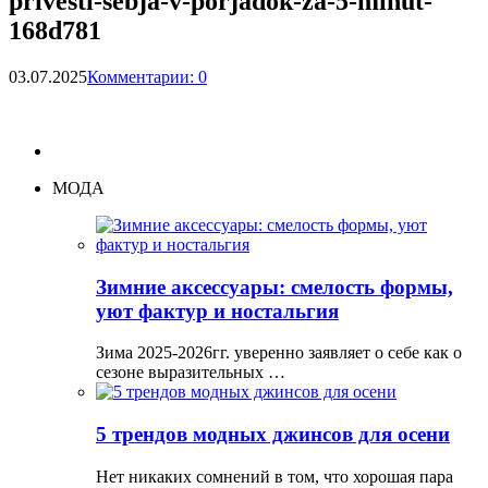
privesti-sebja-v-porjadok-za-5-minut-
168d781
03.07.2025
Комментарии: 0
МОДА
Зимние аксессуары: смелость формы,
уют фактур и ностальгия
Зима 2025-2026гг. уверенно заявляет о себе как о
сезоне выразительных …
5 трендов модных джинсов для осени
Нет никаких сомнений в том, что хорошая пара