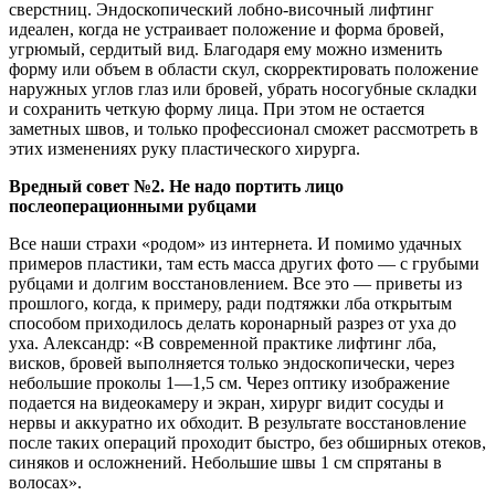
сверстниц. Эндоскопический лобно-височный лифтинг
идеален, когда не устраивает положение и форма бровей,
угрюмый, сердитый вид. Благодаря ему можно изменить
форму или объем в области скул, скорректировать положение
наружных углов глаз или бровей, убрать носогубные складки
и сохранить четкую форму лица. При этом не остается
заметных швов, и только профессионал сможет рассмотреть в
этих изменениях руку пластического хирурга.
Вредный совет №2. Не надо портить лицо
послеоперационными рубцами
Все наши страхи «родом» из интернета. И помимо удачных
примеров пластики, там есть масса других фото — с грубыми
рубцами и долгим восстановлением. Все это — приветы из
прошлого, когда, к примеру, ради подтяжки лба открытым
способом приходилось делать коронарный разрез от уха до
уха. Александр: «В современной практике лифтинг лба,
висков, бровей выполняется только эндоскопически, через
небольшие проколы 1—1,5 см. Через оптику изображение
подается на видеокамеру и экран, хирург видит сосуды и
нервы и аккуратно их обходит. В результате восстановление
после таких операций проходит быстро, без обширных отеков,
синяков и осложнений. Небольшие швы 1 см спрятаны в
волосах».