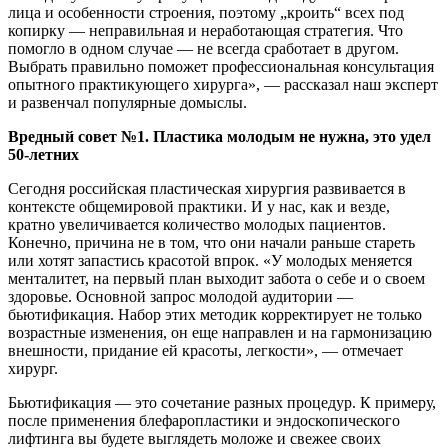
лица и особенности строения, поэтому „кроить“ всех под
копирку — неправильная и неработающая стратегия. Что
помогло в одном случае — не всегда сработает в другом.
Выбрать правильно поможет профессиональная консультация
опытного практикующего хирурга», — рассказал наш эксперт
и развенчал популярные домыслы.
Вредный совет №1. Пластика молодым не нужна, это удел
50-летних
Сегодня российская пластическая хирургия развивается в
контексте общемировой практики. И у нас, как и везде,
кратно увеличивается количество молодых пациентов.
Конечно, причина не в том, что они начали раньше стареть
или хотят запастись красотой впрок. «У молодых меняется
менталитет, на первый план выходит забота о себе и о своем
здоровье. Основной запрос молодой аудитории —
бьютификация. Набор этих методик корректирует не только
возрастные изменения, он еще направлен и на гармонизацию
внешности, придание ей красоты, легкости», — отмечает
хирург.
Бьютификация — это сочетание разных процедур. К примеру,
после применения блефаропластики и эндоскопического
лифтинга вы будете выглядеть моложе и свежее своих