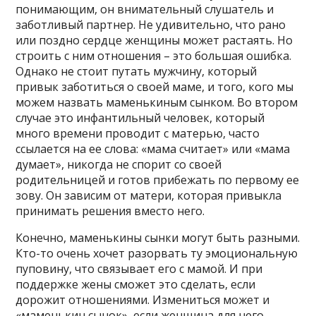
понимающим, он внимательный слушатель и
заботливый партнер. Не удивительно, что рано
или поздно сердце женщины может растаять. Но
строить с ним отношения – это большая ошибка.
Однако не стоит путать мужчину, который
привык заботиться о своей маме, и того, кого мы
можем назвать маменькиным сынком. Во втором
случае это инфантильный человек, который
много времени проводит с матерью, часто
ссылается на ее слова: «мама считает» или «мама
думает», никогда не спорит со своей
родительницей и готов прибежать по первому ее
зову. Он зависим от матери, которая привыкла
принимать решения вместо него.
Конечно, маменькины сынки могут быть разными.
Кто-то очень хочет разорвать ту эмоциональную
пуповину, что связывает его с мамой. И при
поддержке жены сможет это сделать, если
дорожит отношениями. Измениться может и
«маменькин сынок», если женщина для него