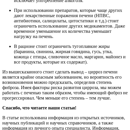
исключает употребление алкоголя.
При использовании препаратов, которые чаще других
дают лекарственные поражения печени (НПВС,
антибиотики, салицилаты, цитостатики и т.д.) стоит
ограничить использование других медикаментов. Даже
временное уменьшение их количества уменьшит
нагрузку на печень.
В рационе стоит ограничить тугоплавкие жиры
(баранина, свинина, жирная говядина, гусь, утка,
кожица с птицы, сливочное масло, маргарин, майонез и
все продукты, которые их содержат).
Из вышесказанного стоит сделать вывод – цирроз печени
является крайне опасным заболеванием, но вероятность его
возникновения можно предсказать, определив степень
фиброза. Имея факторы риска развития цирроза, мы можем
работать с печенью таким образом, чтобы имеющий фиброз не
прогрессировал. Чем меньше его степень – тем лучше.
Спасибо, что читаете наши статьи!
В статье использована информация из открытых источников,
научных публикаций и научных справочников, а также
информация из личного опыта специалиста. Информация,