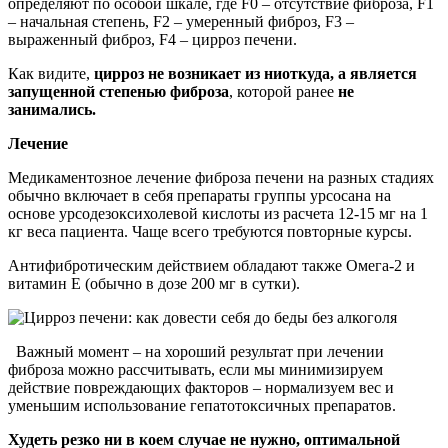
определяют по особой шкале, где F0 – отсутствие фиброза, F1
– начальная степень, F2 – умеренный фиброз, F3 –
выраженный фиброз, F4 – цирроз печени.
Как видите,
цирроз не возникает из ниоткуда, а является
запущенной степенью фиброза
, которой ранее
не
занимались
.
Лечение
Медикаментозное лечение фиброза печени на разных стадиях
обычно включает в себя препараты группы урсосана на
основе урсодезоксихолевой кислоты из расчета 12-15 мг на 1
кг веса пациента. Чаще всего требуются повторные курсы.
Антифибротическим действием обладают также Омега-2 и
витамин Е (обычно в дозе 200 мг в сутки).
Важный момент – на хороший результат при лечении
фиброза можно рассчитывать, если мы минимизируем
действие повреждающих факторов – нормализуем вес и
уменьшим использование гепатотоксичных препаратов.
Худеть резко ни в коем случае не нужно, оптимальной