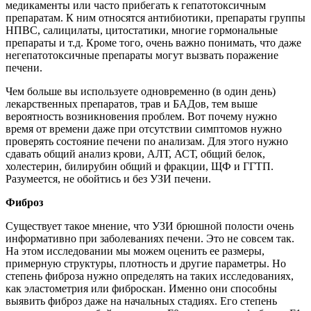
медикаменты или часто прибегать к гепатотоксичным
препаратам. К ним относятся антибиотики, препараты группы
НПВС, салицилаты, цитостатики, многие гормональные
препараты и т.д. Кроме того, очень важно понимать, что даже
негепатотоксичные препараты могут вызвать поражение
печени.
Чем больше вы используете одновременно (в один день)
лекарственных препаратов, трав и БАДов, тем выше
вероятность возникновения проблем. Вот почему нужно
время от времени даже при отсутствии симптомов нужно
проверять состояние печени по анализам. Для этого нужно
сдавать общий анализ крови, АЛТ, АСТ, общий белок,
холестерин, билирубин общий и фракции, ЩФ и ГГТП.
Разумеется, не обойтись и без УЗИ печени.
Фиброз
Существует такое мнение, что УЗИ брюшной полости очень
информативно при заболеваниях печени. Это не совсем так.
На этом исследовании мы можем оценить ее размеры,
примерную структуры, плотность и другие параметры. Но
степень фиброза нужно определять на таких исследованиях,
как эластометрия или фиброскан. Именно они способны
выявить фиброз даже на начальных стадиях. Его степень