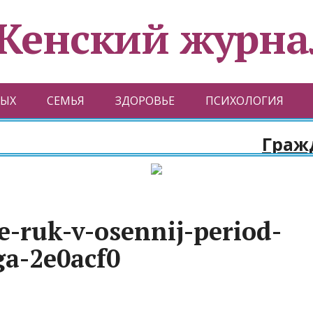
Женский журна
ЫХ
СЕМЬЯ
ЗДОРОВЬЕ
ПСИХОЛОГИЯ
Граждан
-ruk-v-osennij-period-
ga-2e0acf0