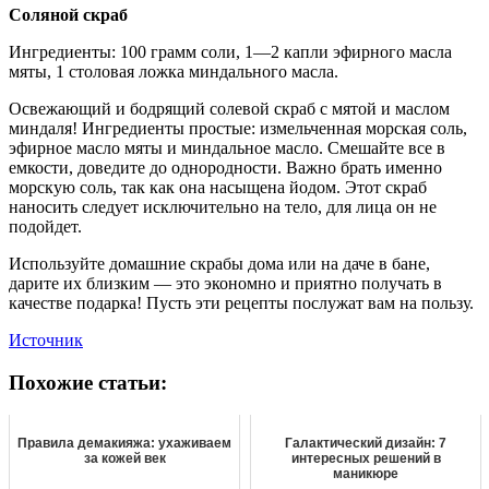
Соляной скраб
Ингредиенты: 100 грамм соли, 1—2 капли эфирного масла
мяты, 1 столовая ложка миндального масла.
Освежающий и бодрящий солевой скраб с мятой и маслом
миндаля! Ингредиенты простые: измельченная морская соль,
эфирное масло мяты и миндальное масло. Смешайте все в
емкости, доведите до однородности. Важно брать именно
морскую соль, так как она насыщена йодом. Этот скраб
наносить следует исключительно на тело, для лица он не
подойдет.
Используйте домашние скрабы дома или на даче в бане,
дарите их близким — это экономно и приятно получать в
качестве подарка! Пусть эти рецепты послужат вам на пользу.
Источник
Похожие статьи:
Правила демакияжа: ухаживаем
Галактический дизайн: 7
за кожей век
интересных решений в
маникюре