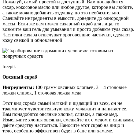
Пожалуй, самый простой и доступный. Вам понадобится
сахар, кокосовое масло или любое другое, которое вы любите,
а также можно добавить отдушку, но это необязательно.
Смешайте ингредиенты в емкости, доведите до однородной
массы. Если же вам нужен сахарный скраб для лица, то
возьмите ваш гель для умывания и просто добавьте туда сахар.
Частички сахара отшелушат ороговевшие частички, сделают
кожу свежой и обновленной.
freepik
Овсяный скраб
Ингредиенты:
100 грамм овсяных хлопьев, 3—4 столовые
ложки сливок, 1 столовая ложка меда.
Этот вид скраба самый мягкий и щадящий из всех, он не
травмирует чувствительную кожу, увлажнит и напитает ее.
Вам понадобятся овсяные хлопья, сливки, а также мед.
Измельчите хлопья овсянки, смешайте их с медом и сливками,
дайте средству настояться. Наносите этот скраб на лицо и
тело, особенно эффективен будет в бане или хамаме.