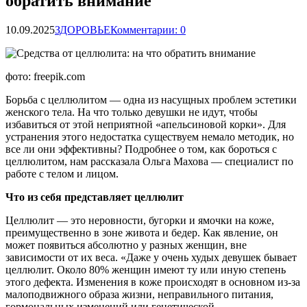
обратить внимание
10.09.2025
ЗДОРОВЬЕ
Комментарии: 0
фото: freepik.com
Борьба с целлюлитом — одна из насущных проблем эстетики
женского тела. На что только девушки не идут, чтобы
избавиться от этой неприятной «апельсиновой корки». Для
устранения этого недостатка существуем немало методик, но
все ли они эффективны? Подробнее о
том, как бороться с
целлюлитом, нам рассказала Ольга Махова — специалист по
работе с телом и лицом.
Что из себя представляет целлюлит
Целлюлит — это неровности, бугорки и ямочки на коже,
преимущественно в зоне живота и бедер. Как явление, он
может появиться абсолютно у разных женщин, вне
зависимости от их веса. «Даже у очень худых девушек бывает
целлюлит. Около 80% женщин имеют ту или иную степень
этого дефекта. Изменения в коже происходят в основном из-за
малоподвижного образа жизни, неправильного питания,
гормональных изменений или генетической