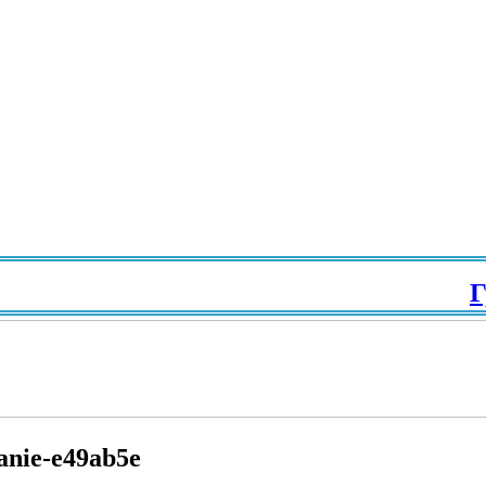
Гра
manie-e49ab5e