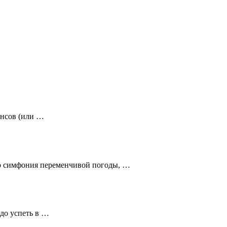
инсов (или …
это симфония переменчивой погоды, …
адо успеть в …