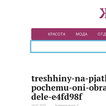
КРАСОТА
МОДА
ОТД
treshhiny-na-pjat
pochemu-oni-obra
dele-e4fd98f
24.02.2025
Комментарии: 0