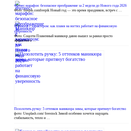
Фитнес-марафон: безопасное преображение за 2 недели до Нового года 2026
Фото: freepik.comfreepik Новый год — это время праздников, встреч с …
Маникюр с характером: как пламя на ногтях работает на финансовую
уверенность
Фото: Соцсети Пламенный маникюр давно вышел за рамки просто
эффектного …
Позолотить ручку: 5 оттенков маникюра зимы, которые притянут богатство
фото: Unsplash.com/ freestock Зимой особенно хочется ощущать
стабильность, тепло и …