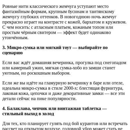
Ровные нити классического жемчуга уступают место
фантазийным формам, крупным бусинам и таитянскому
жемчугу глубоких оттенков. В новогоднюю ночь жемчуг
прекрасно играет на контрасте с кожей, бархатом и кружевом.
С чем носить: с атласным платьем, кожаным топом или
простым чёрным свитером — эффект будет одинаково
утончённым.
3. Микро-сумка или мягкий тоут — выбирайте по
сценарию
Если вас ждёт домашняя вечеринка, прогулка под снегопадом
или камерный ужин, мягкая сумка-хобо из замши станет
уютным, но роскошным выбором.
Если же вы идёте на гламурную вечеринку в баре или отеле,
идеальна микро-сумка в стиле 2000-х: блестящая фурнитура,
лаковая кожа, цепочки и даже декоративные замки — все эти
детали сейчас на пике популярности.
4. Балаклава, чепчик или винтажная таблетка —
стильный выход в холод
Для тех, кто планирует гулять под бой курантов или встречать
рассвет на открытом воздухе, головной убор может стать не