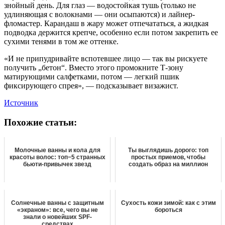
знойный день. Для глаз — водостойкая тушь (только не
удлиняющая с волокнами — они осыпаются) и лайнер-
фломастер. Карандаш в жару может отпечататься, а жидкая
подводка держится крепче, особенно если потом закрепить ее
сухими тенями в том же оттенке.
«И не припудривайте вспотевшее лицо — так вы рискуете
получить „бетон“. Вместо этого промокните Т-зону
матирующими салфетками, потом — легкий пшик
фиксирующего спрея», — подсказывает визажист.
Источник
Похожие статьи:
Молочные ванны и кола для
Ты выглядишь дорого: топ
красоты волос: топ−5 странных
простых приемов, чтобы
бьюти-привычек звезд
создать образ на миллион
Солнечные ванны с защитным
Сухость кожи зимой: как с этим
«экраном»: все, чего вы не
бороться
знали о новейших SPF-
средствах