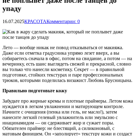
не поплывет даже после танцев до
упаду
16.07.2025
КРАСОТА
Комментарии: 0
Лето — вообще никак не повод отказываться от макияжа.
Даже если отметка градусника упрямо лезет вверх, а вы
собираетесь сначала в офис, потом на свидание, а потом — на
вечеринку, есть шанс выглядеть свежей и прекрасной, словно
вы только что нанесли косметику. Секрет — в
правильной
подготовке, стойких текстурах и паре профессиональных
трюков, которыми поделилась визажист Любовь Брусницына.
Правильно подготовьте кожу
Забудьте про жирные кремы и плотные праймеры. Летом кожа
нуждается в легком увлажнении и матирующем контроле.
Начните с очищения (пенка или гель, не масло!), затем
нанесите легкий гелевый увлажнитель или эмульсию с
ниацинамидом — он сдерживает жир и сужает поры.
Обязателен праймер: не блестящий, а силиконовый, с
матовым финишем. Он «заполирует» текстуру кожи и создаст