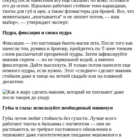
секунд после нанесения все еще скользит по коже, отложите
его до осени. Идеально работают стойкие тени-карандаши,
тинты для губ и щек, а также фломастеры для бровей. Все, что
моментально „впитывается“ и не липнет потом, — ваш
выбор», — утверждает эксперт.
Пудра, фиксация и снова пудра
Фиксация — это настоящая бьюти-магия лета. После того как
нанесли тон, румяна и бронзер, пройдитесь по Т-зоне тонким
слоем рассыпчатой прозрачной пудры. Затем зафиксируйте
макияж спреем — но не термальной водой, а именно
фиксатором. Дайте высохнуть. И только потом нанесите еще
немного пудры, если нужно. Этот «сэндвич» сделает макияж
стойким даже в танце на летней свадьбе или на пляжной
дискотеке.
Губы и глаза: используйте необходимый минимум
Губы летом любят стойкость без сухости. Лучше всего
работают тинты и бальзамы с пигментом — они не
растекаются, не требуют постоянного обновления и
переживут даже гипотетическое поедание мороженого в