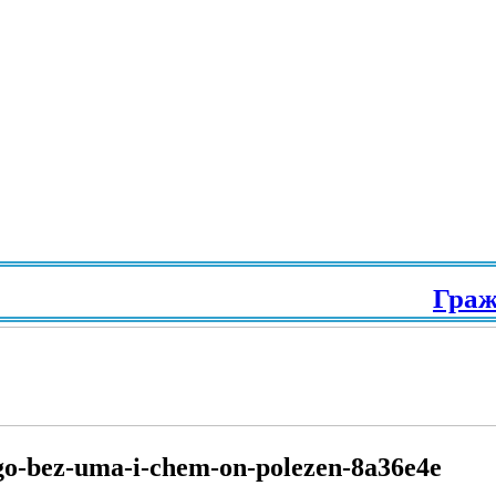
Гражда
go-bez-uma-i-chem-on-polezen-8a36e4e