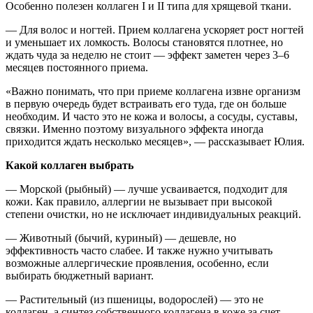
Особенно полезен коллаген I и II типа для хрящевой ткани.
— Для волос и ногтей. Прием коллагена ускоряет рост ногтей
и уменьшает их ломкость. Волосы становятся плотнее, но
ждать чуда за неделю не стоит — эффект заметен через 3–6
месяцев постоянного приема.
«Важно понимать, что при приеме коллагена извне организм
в первую очередь будет встраивать его туда, где он больше
необходим. И часто это не кожа и волосы, а сосуды, суставы,
связки. Именно поэтому визуального эффекта иногда
приходится ждать несколько месяцев», — рассказывает Юлия.
Какой коллаген выбрать
— Морской (рыбный) — лучше усваивается, подходит для
кожи. Как правило, аллергии не вызывает при высокой
степени очистки, но не исключает индивидуальных реакций.
— Животный (бычий, куриный) — дешевле, но
эффективность часто слабее. И также нужно учитывать
возможные аллергические проявления, особенно, если
выбирать бюджетный вариант.
— Растительный (из пшеницы, водорослей) — это не
коллаген, а синтез собственного коллагена в коже за счет