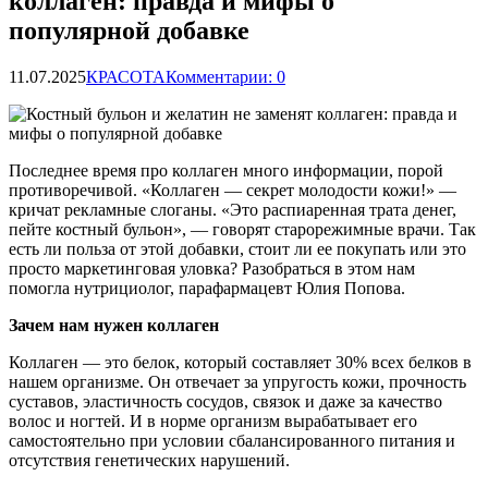
коллаген: правда и мифы о
популярной добавке
11.07.2025
КРАСОТА
Комментарии: 0
Последнее время про коллаген много информации, порой
противоречивой. «Коллаген — секрет молодости кожи!» —
кричат рекламные слоганы. «Это распиаренная трата денег,
пейте костный бульон», — говорят старорежимные врачи. Так
есть ли польза от этой добавки, стоит ли ее
покупать или это
просто маркетинговая уловка? Разобраться в этом нам
помогла нутрициолог, парафармацевт Юлия Попова.
Зачем нам нужен коллаген
Коллаген — это белок, который составляет 30% всех белков в
нашем организме. Он отвечает за упругость кожи, прочность
суставов, эластичность сосудов, связок и даже за качество
волос и ногтей. И в норме организм вырабатывает его
самостоятельно при условии сбалансированного питания и
отсутствия генетических нарушений.