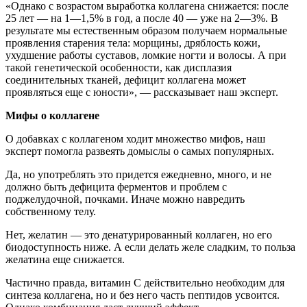
«Однако с возрастом выработка коллагена снижается: после
25 лет — на 1—1,5% в год, а после 40 — уже на 2—3%. В
результате мы естественным образом получаем нормальные
проявления старения тела: морщины, дряблость кожи,
ухудшение работы суставов, ломкие ногти и волосы. А при
такой генетической особенности, как дисплазия
соединительных тканей, дефицит коллагена может
проявляться еще с юности», — рассказывает наш эксперт.
Мифы о коллагене
О добавках с коллагеном ходит множество мифов, наш
эксперт помогла развеять домыслы о самых популярных.
Да, но употреблять это придется ежедневно, много, и не
должно быть дефицита ферментов и проблем с
поджелудочной, почками. Иначе можно навредить
собственному телу.
Нет, желатин — это денатурированный коллаген, но его
биодоступность ниже. А если делать желе сладким, то польза
желатина еще снижается.
Частично правда, витамин С действительно необходим для
синтеза коллагена, но и без него часть пептидов усвоится.