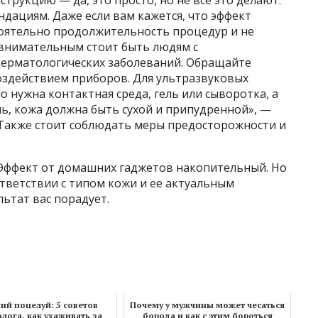
рукцию — да, это просто, но не все это делают.
дациям. Даже если вам кажется, что эффект
тоятельно продолжительность процедур и не
 внимательным стоит быть людям с
дерматологических заболеваний. Обращайте
оздействием приборов. Для ультразвуковых
 нужна контактная среда, гель или сыворотка, а
ль, кожа должна быть сухой и припудренной», —
Также стоит соблюдать меры предосторожности и
Эффект от домашних гаджетов накопительный. Но
тветствии с типом кожи и ее актуальным
льтат вас порадует.
ий поцелуй: 5 советов
Почему у мужчины может чесаться
лога, как ухаживать за
борода и как с этим бороться