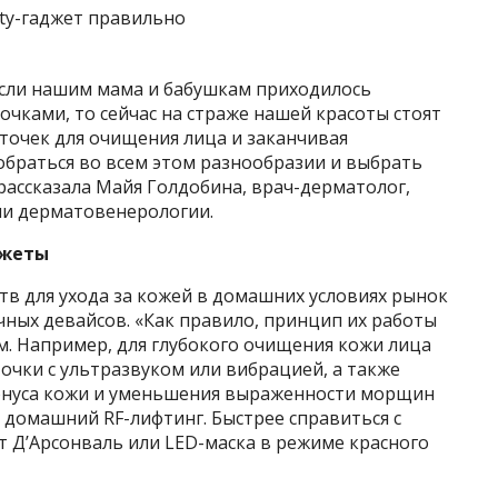
Если нашим мама и бабушкам приходилось
чками, то сейчас на страже нашей красоты стоят
точек для очищения лица и заканчивая
обраться во всем этом разнообразии и выбрать
 рассказала Майя Голдобина, врач-дерматолог,
ии дерматовенерологии.
джеты
в для ухода за кожей в домашних условиях рынок
ных девайсов. «Как правило, принцип их работы
м. Например, для глубокого очищения кожи лица
чки с ультразвуком или вибрацией, а также
тонуса кожи и уменьшения выраженности морщин
домашний RF-лифтинг. Быстрее справиться с
Д’Арсонваль или LED-маска в режиме красного