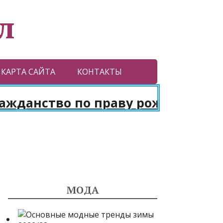
л
КАРТА САЙТА
КОНТАКТЫ
анство по праву рождения. Пасп
МОДА