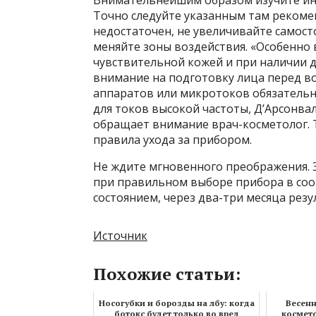
Внимательнейшим образом изучите инст
Точно следуйте указанным там рекомен
недостаточен, не увеличивайте самос
меняйте зоны воздействия. «Особенно
чувствительной кожей и при наличии 
внимание на подготовку лица перед в
аппаратов или микротоков обязательно
для токов высокой частоты, Д’Арсонва
обращает внимание врач-косметолог. 
правила ухода за прибором.
Не ждите мгновенного преображения. 
при правильном выборе прибора в соо
состоянием, через два-три месяца резу
Источник
Похожие статьи:
Носогубки и борозды на лбу: когда
Весенн
ботокс будет только во вред
космето