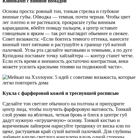
Киновамп с винной помадой
Основа проста: ровный тон, тонкая стрелка и глубокие
винные губы. Обводка — темная, почти черная. Чтобы цвет
лег плотно и не растекался, прокрасьте губы винным
карандашом, вбейте помаду пальцем, а центр оставьте
глянцевым и ярким — так рот выглядит обьемнее и свежее.
Совет визажиста: «Если боитесь темного оттенка, нанесите
винный тинт пятнами и растушуйте к границе губ ватной
палочкой. Углы рта сделайте матовыми и темными, а по дуге
Купидона поставьте точку хайлайтера — контур станет четче.
Если есть время и внешность достаточно контрастная, веки
можете усилить красными тенями на подвижной части».
Кукла с фарфоровой кожей и треснувшей росписью
Сделайте тон светлее обычного на полтона и припудрите
центр лица, чтобы получить фарфоровую матовость. Тонкий
слой румян на яблочках, четкая бровь и блеск в центре губ
дадут нужную «игрушечную» основу. Тонкой кистью и
коричневым лайнером нарисуйте трещинку от виска или по
щеке, растушевав край сухой ватной палочкой. Для глубины
добавьте каплю светлого консилера вдоль одной стороны