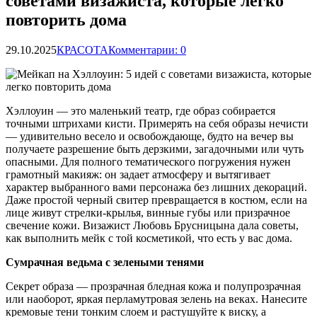
советами визажиста, которые легко
повторить дома
29.10.2025
КРАСОТА
Комментарии: 0
Хэллоуин — это маленький театр, где образ собирается
точными штрихами кисти. Примерять на себя образы нечисти
— удивительно весело и освобождающе, будто на вечер вы
получаете разрешение быть дерзкими, загадочными или чуть
опасными. Для полного тематического погружения
нужен
грамотный макияж: он задает атмосферу и вытягивает
характер выбранного вами персонажа без лишних декораций.
Даже простой черный свитер превращается в костюм, если на
лице живут стрелки-крылья, винные губы или призрачное
свечение кожи. Визажист Любовь Брусницына дала советы,
как выполнить мейк с той косметикой, что есть у вас дома.
Сумрачная ведьма с зелеными тенями
Секрет образа — прозрачная бледная кожа и полупрозрачная
или наоборот, яркая перламутровая зелень на веках. Нанесите
кремовые тени тонким слоем и растушуйте к виску, а