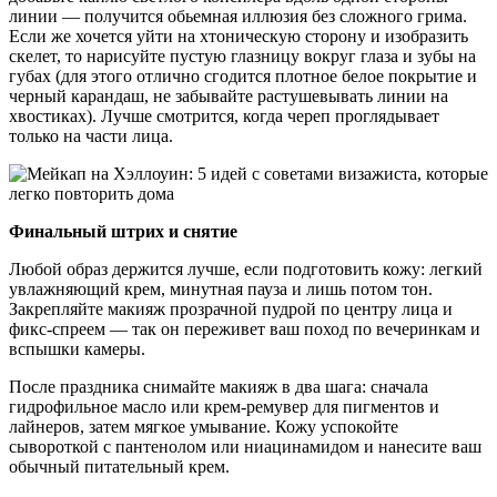
линии — получится обьемная иллюзия без сложного грима.
Если же хочется уйти на хтоническую сторону и изобразить
скелет, то нарисуйте пустую глазницу вокруг глаза и зубы на
губах (для этого отлично сгодится плотное белое покрытие и
черный карандаш, не забывайте растушевывать линии на
хвостиках). Лучше смотрится, когда череп проглядывает
только на части лица.
Финальный штрих и снятие
Любой образ держится лучше, если подготовить кожу: легкий
увлажняющий крем, минутная пауза и лишь потом тон.
Закрепляйте макияж прозрачной пудрой по центру лица и
фикс-спреем — так он переживет ваш поход по вечеринкам и
вспышки камеры.
После праздника снимайте макияж в два шага: сначала
гидрофильное масло или крем-ремувер для пигментов и
лайнеров, затем мягкое умывание. Кожу успокойте
сывороткой с пантенолом или ниацинамидом и нанесите ваш
обычный питательный крем.