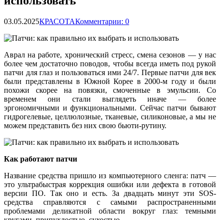
использовать
03.05.2025
КРАСОТА
Комментарии: 0
Аврал на работе, хронический стресс, смена сезонов — у нас
более чем достаточно поводов, чтобы всегда иметь под рукой
патчи для глаз и пользоваться ими 24/7. Первые патчи для век
были представлены в Южной Корее в 2000-м году и были
похожи скорее на повязки, смоченные в эмульсии.
Со
временем они стали выглядеть иначе — более
эргономичными и функциональными. Сейчас патчи бывают
гидрогелевые, целлюлозные, тканевые, силиконовые, а мы не
можем представить без них свою бьюти-рутину.
Как работают патчи
Название средства пришло из компьютерного сленга: патч —
это ультрабыстрая коррекция ошибки или дефекта в готовой
версии ПО. Так оно и есть. За двадцать минут эти SOS-
средства справляются с самыми распространенными
проблемами деликатной области вокруг глаз: темными
кругами, припухлостью, сухостью.