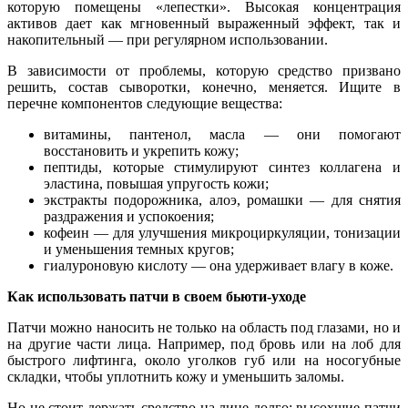
которую помещены «лепестки». Высокая концентрация
активов дает как мгновенный выраженный эффект, так и
накопительный — при регулярном использовании.
В зависимости от проблемы, которую средство призвано
решить, состав сыворотки, конечно, меняется. Ищите в
перечне компонентов следующие вещества:
витамины, пантенол, масла — они помогают
восстановить и укрепить кожу;
пептиды, которые стимулируют синтез коллагена и
эластина, повышая упругость кожи;
экстракты подорожника, алоэ, ромашки — для снятия
раздражения и успокоения;
кофеин — для улучшения микроциркуляции, тонизации
и уменьшения темных кругов;
гиалуроновую кислоту — она удерживает влагу в коже.
Как использовать патчи в своем бьюти-уходе
Патчи можно наносить не только на область под глазами, но и
на другие части лица. Например, под бровь или на лоб для
быстрого лифтинга, около уголков губ или на носогубные
складки, чтобы уплотнить кожу и уменьшить заломы.
Но не стоит держать средство на лице долго: высохшие патчи