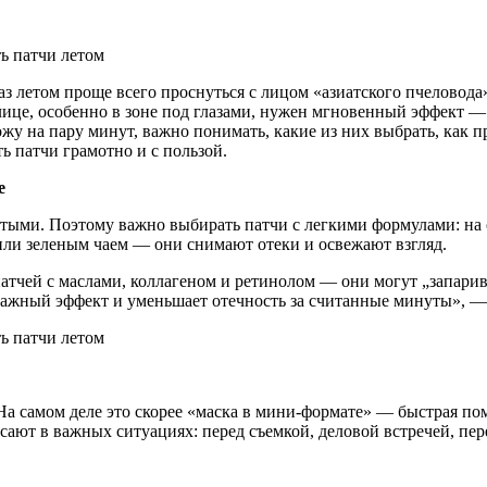
аз летом проще всего проснуться с лицом «азиатского пчеловод
лице, особенно в зоне под глазами,
нужен мгновенный эффект — и 
ожу на пару минут, важно понимать, какие из них выбрать, как п
ь патчи грамотно и с пользой.
е
тыми. Поэтому важно выбирать патчи с легкими формулами: на о
или зеленым чаем — они снимают отеки и освежают взгляд.
тчей с маслами, коллагеном и ретинолом — они могут „запарив
нажный эффект и уменьшает отечность за считанные минуты», — 
самом деле это скорее «маска в мини-формате» — быстрая помощ
ают в важных ситуациях: перед съемкой, деловой встречей, пер