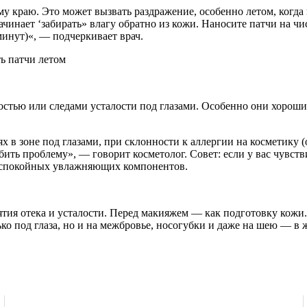
у краю. Это может вызвать раздражение, особенно летом, когда
ачинает ‘забирать» влагу обратно из кожи. Наносите патчи на ч
минут)«, — подчеркивает врач.
хостью или следами усталости под глазами. Особенно они хороши
 в зоне под глазами, при склонности к аллергии на косметику 
ть проблему», — говорит косметолог. Совет: если у вас чувстви
е спокойных увлажняющих компонентов.
ятия отека и усталости. Перед макияжем — как подготовку кож
ько под глаза, но и на межбровье, носогубки и даже на шею — в 