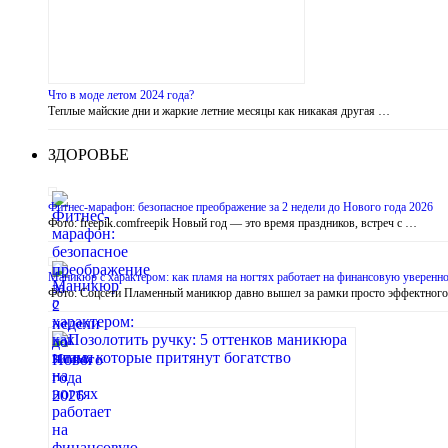
Что в моде летом 2024 года?
Теплые майские дни и жаркие летние месяцы как никакая другая …
ЗДОРОВЬЕ
Фитнес-марафон: безопасное преображение за 2 недели до Нового года 2026
Фото: freepik.comfreepik Новый год — это время праздников, встреч с …
Маникюр с характером: как пламя на ногтях работает на финансовую уверенно
Фото: Соцсети Пламенный маникюр давно вышел за рамки просто эффектног