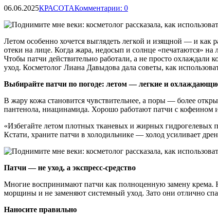
06.06.2025
КРАСОТА
Комментарии: 0
Летом особенно хочется выглядеть легкой и изящной — и как р
отеки на лице. Когда жара, недосып и солнце «печатаются» на 
Чтобы патчи действительно работали, а не просто охлаждали к
уход. Косметолог Лиана Давыдова дала советы, как использоват
Выбирайте патчи по погоде: летом — легкие и охлаждающи
В жару кожа становится чувствительнее, а поры — более откры
пантенола, ниацинамида. Хорошо работают патчи с кофеином 
«Избегайте летом плотных тканевых и жирных гидрогелевых па
Кстати, храните патчи в холодильнике — холод усиливает дре
Патчи — не уход, а экспресс-средство
Многие воспринимают патчи как полноценную замену крема. На 
морщины и не заменяют системный уход. Зато они отлично спас
Наносите правильно