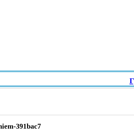
Гр
eniem-391bac7