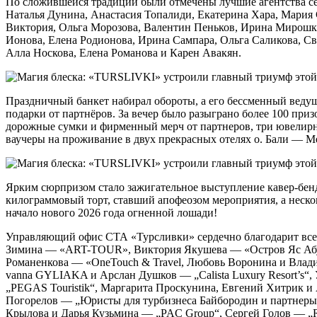
По сложившейся традиции были отмечены лучшие агентства се
Наталья Дунина, Анастасия Топалиди, Екатерина Хара, Мария
Виктория, Ольга Морозова, Валентин Пеньков, Ирина Мирошки
Ионова, Елена Родионова, Ирина Сампара, Ольга Саликова, Св
Алла Носкова, Елена Романова и Карен Авакян.
Праздничный банкет набирал обороты, а его бессменный ведущ
подарки от партнёров. За вечер было разыграно более 100 при
дорожные сумки и фирменный мерч от партнеров, три ювелирны
ваучеры на проживание в двух прекрасных отелях о. Бали — Me
Ярким сюрпризом стало зажигательное выступление кавер-бенд
килограммовый торт, ставший апофеозом мероприятия, а неско
начало нового 2026 года огненной лошади!
Управляющий офис СТА «Турсливки» сердечно благодарит всех 
Зимина — «ART-TOUR», Виктория Якушева — «Остров Яс Абу 
Романенкова — «OneTouch & Travel, Любовь Воронина и Владим
vanna GYLIAKA и Арслан Душков — „Calista Luxury Resort’s“
„PEGAS Touristik“, Маргарита Проскунина, Евгений Хитрик
Погорелов — „Юристы для турбизнеса Байбородин и партнер
Крылова и Дарья Кузьмина — „PAC Group“, Сергей Голов — „Ra