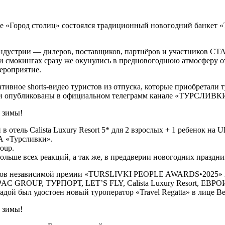
башне «Город столиц» состоялся традиционный новогодний ба
ндустрии — дилеров, поставщиков, партнёров и участников СТ
 и смокингах сразу же окунулись в предновогоднюю атмосферу от
ероприятие.
тивное shorts-видео туристов из отпуска, которые приобретали 
а были опубликованы в официальном телеграмм канале «ТУРС
тель Calista Luxury Resort 5* для 2 взрослых + 1 ребенок на Ultr
А «Турсливки».
oup.
ольше всех реакций, а так же, в преддверии новогодних праздн
тнеров независимой премии «TURSLIVKI PEOPLE AWARDS•2025» 
u, PAC GROUP, ТУРПОРТ, LET’S FLY, Calista Luxury Resort, ЕВ
ой был удостоен новый туроператор «Travel Regatta» в лице В