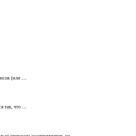
инсов (или …
я так, что …
 только широким ассортиментом, но …