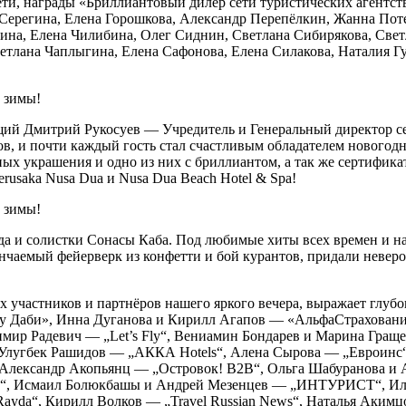
ти, награды «Бриллиантовый дилер сети туристических агентст
 Серегина, Елена Горошкова, Александр Перепёлкин, Жанна Пот
на, Елена Чилибина, Олег Сиднин, Светлана Сибирякова, Свет
етлана Чаплыгина, Елена Сафонова, Елена Силакова, Наталия Г
ий Дмитрий Рукосуев — Учредитель и Генеральный директор сет
зов, и почти каждый гость стал счастливым обладателем новогод
х украшения и одно из них с бриллиантом, а так же сертифика
rusaka Nusa Dua и Nusa Dua Beach Hotel & Spa!
а и солистки Сонасы Каба. Под любимые хиты всех времен и на
нчаемый фейерверк из конфетти и бой курантов, придали невер
участников и партнёров нашего яркого вечера, выражает глубо
Даби», Инна Дуганова и Кирилл Агапов — «АльфаСтрахование»
ир Радевич — „Let’s Fly“, Вениамин Бондарев и Марина Гращен
, Улугбек Рашидов — „АККА Hotels“, Алена Сырова — „Евроинс
 и Александр Акопьянц — „Островок! B2B“, Ольга Шабуранова
ы“, Исмаил Болюкбашы и Андрей Мезенцев — „ИНТУРИСТ“, Иль
yda“, Кирилл Волков — „Travel Russian News“, Наталья Акимцо