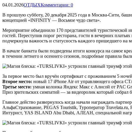
04.01.2026
ОТДЫХ
Комментарии: 0
В прошлую субботу, 20 декабря 2025 года в Москва-Сити, 
концепцией «INFINITY — Восьмое чудо света».
Мероприятие объединило 170 представителей туристической и
гостей.
Переступив порог ресторана, гости в вечерних платьях
подчеркнула важность и статусность каждого пришедшего на м
В начале банкета были подведены итоги конкурса на самое креа
в течении летнего и осеннего сезонов, подробные правил
За первое место был вручён сертификат с проживанием 5 ночей в о
Второе место:
новый 17 iPhone Air от управляющего офиса СТ
Третье место:
умная колонка Яндекс Макс с Алисой от PAC Gr
Приз зрительских симпатий — за видеоролик который собрал б
Главное действо развернулось когда начали награждать пар
АльфаСтрахование, PEGAS Touristik, Туроператор Travelata.r
Интурист, YAS ISLAND Abu Dhabi, АЛЕАН, специальной наград