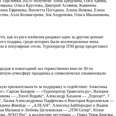
в Турсливки 2025» получили: Анна Цицулина, Олга Аршба,
емкина, Ольга Круглова, Дмитрий Аглямов, Каменева
лана Ефремова, Виолетта Погодина, Алина Немова, Елена
усева, Алла Колмагорова, Зоя Андронова, Ольга Мыльникова,
и, как из рога изобилия раздавал один за другим ценные
него подарка, среди которых были коллекционные вина,
ты в популярные отели. Туроператор ITM group предоставил
родов в новогодний зал торжественно внесли 30-ти
оятную атмосферу праздника и символически ознаменовали
кую признательность за поддержку и содействие: Анжелика
, Сархан Бахаров — «Туроператор Травелата.ру», Валерия
кова — „Travel Regatta“, Александр Хаханов — „Турпорт“, ?
“, Лилия Александровна Парфенова и Виктория Королевская —
 и Арина Жмойда — „АЛЕАН“, Алексенд Байбородин и Вадим
я Мальков и Любовь Целуковская — „ITM Group“, Юлия
ва „WXO Pro“, и коллективу ресторана — Гранд Урюк Березка.