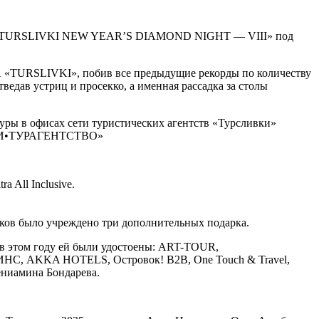
нкет «TURSLIVKI NEW YEAR’S DIAMOND NIGHT — VIII» под
А «TURSLIVKI», побив все предыдущие рекорды по количеству
ведав устриц и просекко, а именная рассадка за столы
туры в офисах сети туристических агентств «Турсливки»
ЛИВКИ•ТУРАГЕНТСТВО»
a All Inclusive.
иков было учреждено три дополнительных подарка.
в этом году ей были удостоены: ART-TOUR,
РОИНС, AKKA HOTELS, Островок! В2В, One Touch & Travel,
ениамина Бондарева.