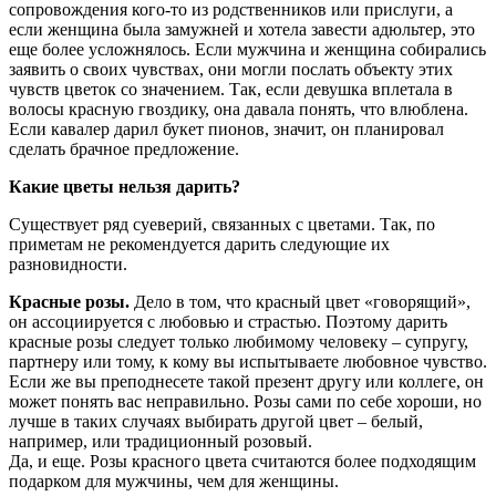
сопровождения кого-то из родственников или прислуги, а
если женщина была замужней и хотела завести адюльтер, это
еще более усложнялось. Если мужчина и женщина собирались
заявить о своих чувствах, они могли послать объекту этих
чувств цветок со значением. Так, если девушка вплетала в
волосы красную гвоздику, она давала понять, что влюблена.
Если кавалер дарил букет пионов, значит, он планировал
сделать брачное предложение.
Какие цветы нельзя дарить?
Существует ряд суеверий, связанных с цветами. Так, по
приметам не рекомендуется дарить следующие их
разновидности.
Красные розы.
Дело в том, что красный цвет «говорящий»,
он ассоциируется с любовью и страстью. Поэтому дарить
красные розы следует только любимому человеку – супругу,
партнеру или тому, к кому вы испытываете любовное чувство.
Если же вы преподнесете такой презент другу или коллеге, он
может понять вас неправильно. Розы сами по себе хороши, но
лучше в таких случаях выбирать другой цвет – белый,
например, или традиционный розовый.
Да, и еще. Розы красного цвета считаются более подходящим
подарком для мужчины, чем для женщины.