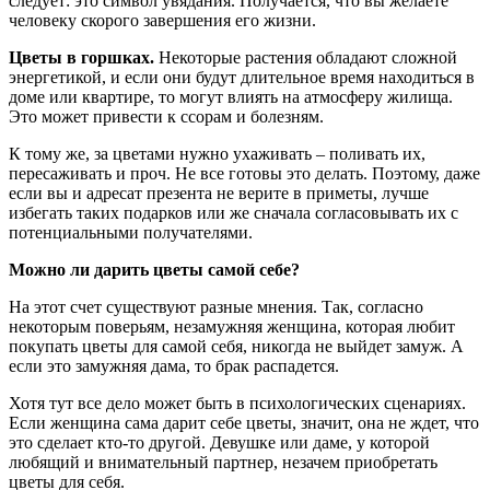
следует: это символ увядания. Получается, что вы желаете
человеку скорого завершения его жизни.
Цветы в горшках.
Некоторые растения обладают сложной
энергетикой, и если они будут длительное время находиться в
доме или квартире, то могут влиять на атмосферу жилища.
Это может привести к ссорам и болезням.
К тому же, за цветами нужно ухаживать – поливать их,
пересаживать и проч. Не все готовы это делать. Поэтому, даже
если вы и адресат презента не верите в приметы, лучше
избегать таких подарков или же сначала согласовывать их с
потенциальными получателями.
Можно ли дарить цветы самой себе?
На этот счет существуют разные мнения. Так, согласно
некоторым поверьям, незамужняя женщина, которая любит
покупать цветы для самой себя, никогда не выйдет замуж. А
если это замужняя дама, то брак распадется.
Хотя тут все дело может быть в психологических сценариях.
Если женщина сама дарит себе цветы, значит, она не ждет, что
это сделает кто-то другой. Девушке или даме, у которой
любящий и внимательный партнер, незачем приобретать
цветы для себя.