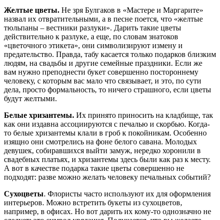
Желтые цветы.
Не зря Булгаков в «Мастере и Маргарите»
назвал их отвратительными, а в песне поется, что «желтые
тюльпаны – вестники разлуки». Дарить такие цветы
действительно к разлуке, а еще, по словам знатоков
«цветочного этикета», они символизируют измену и
предательство. Правда, табу касается только подарков близким
людям, на свадьбы и другие семейные праздники. Если же
вам нужно преподнести букет совершенно постороннему
человеку, с которым вас мало что связывает, и это, по сути
дела, просто формальность, то ничего страшного, если цветы
будут желтыми.
Белые хризантемы.
Их принято приносить на кладбище, так
как они издавна ассоциируются с печалью и скорбью. Когда-
то белые хризантемы клали в гроб к покойникам. Особенно
изящно они смотрелись на фоне белого савана. Молодых
девушек, собиравшихся выйти замуж, нередко хоронили в
свадебных платьях, и хризантемы здесь были как раз к месту.
А вот в качестве подарка такие цветы совершенно не
подходят: разве можно желать человеку печальных событий?
Сухоцветы
. Флористы часто используют их для оформления
интерьеров. Можно встретить букеты из сухоцветов,
например, в офисах. Но вот дарить их кому-то однозначно не