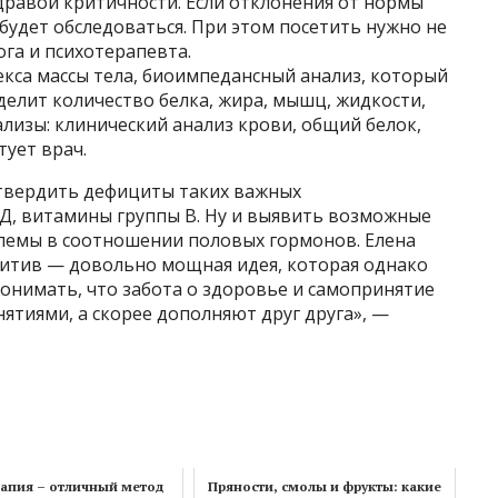
дравой критичности. Если отклонения от нормы
будет обследоваться. При этом посетить нужно не
ога и психотерапевта.
са массы тела, биоимпедансный анализ, который
делит количество белка, жира, мышц, жидкости,
лизы: клинический анализ крови, общий белок,
ует врач.
твердить дефициты таких важных
 Д, витамины группы В. Ну и выявить возможные
лемы в соотношении половых гормонов. Елена
зитив — довольно мощная идея, которая однако
онимать, что забота о здоровье и самопринятие
тиями, а скорее дополняют друг друга», —
апия – отличный метод
Пряности, смолы и фрукты: какие