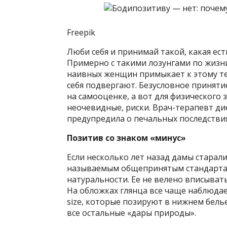
Freepik
Люби себя и принимай такой, какая ес
Примерно с такими лозунгами по жизн
наивных женщин примыкает к этому те
себя подвергают.
Безусловное принятие
на самооценке, а вот для физического 
неочевидные, риски. Врач-терапевт ди
предупредила о печальных последстви
Позитив со знаком «минус»
Если несколько лет назад дамы старали
называемым общепринятым стандартам
натуральности. Ее не велено вписывать
На обложках глянца все чаще наблюдае
size, которые позируют в нижнем бель
все остальные «дары природы».