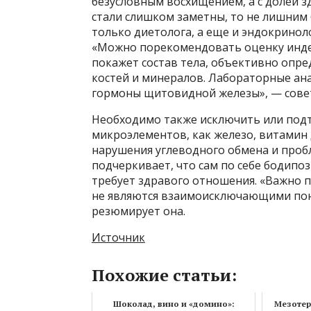
безусловным восхищением, а с долей з
стали слишком заметны, то не лишним 
только диетолога, а еще и эндокринол
«Можно порекомендовать оценку индек
покажет состав тела, объективно опре
костей и минералов. Лабораторные ана
гормоны щитовидной железы», — совет
Необходимо также исключить или под
микроэлементов, как железо, витамин
нарушения углеводного обмена и проб
подчеркивает, что сам по себе бодипо
требует здравого отношения. «Важно п
не являются взаимоисключающими поня
резюмирует она.
Источник
Похожие статьи:
Шоколад, вино и «домино»:
Мезотер