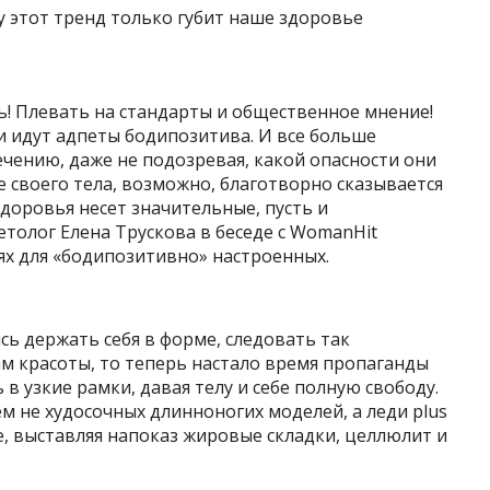
ть! Плевать на стандарты и общественное мнение!
и идут адпеты бодипозитива. И все больше
чению, даже не подозревая, какой опасности они
 своего тела, возможно, благотворно сказывается
здоровья несет значительные, пусть и
етолог Елена Трускова в беседе с WomanHit
ях для «бодипозитивно» настроенных.
сь держать себя в форме, следовать так
 красоты, то теперь настало время пропаганды
 в узкие рамки, давая телу и себе полную свободу.
м не худосочных длинноногих моделей, а леди plus
е, выставляя напоказ жировые складки, целлюлит и