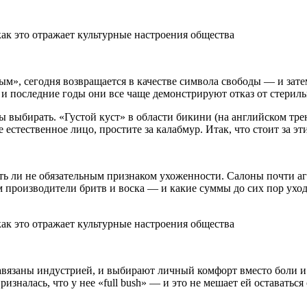
тимым», сегодня возвращается в качестве символа свободы — и з
 и последние годы они все
чаще демонстрируют отказ от стериль
ы выбирать. «Густой куст» в области бикини (на английском трен
естественное лицо, простите за калабмур. Итак, что стоит за эт
уть ли не обязательным признаком ухоженности. Салоны почти а
ом производители бритв и воска — и какие суммы до сих пор ухо
навязаны индустрией, и выбирают личный комфорт вместо боли
зналась, что у нее «full bush» — и это не мешает ей оставатьс