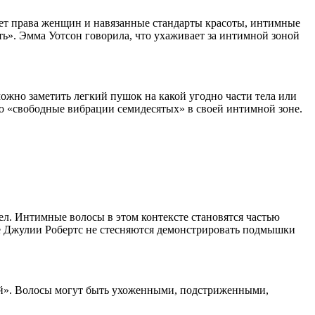
дает права женщин и навязанные стандарты красоты, интимные
ь». Эмма Уотсон говорила, что ухаживает за интимной зоной
ожно заметить легкий пушок на какой угодно части тела или
про «свободные вибрации семидесятых» в своей интимной зоне.
тел. Интимные волосы в этом контексте становятся частью
оде Джулии Робертс не стесняются демонстрировать подмышки
ьной». Волосы могут быть ухоженными, подстриженными,