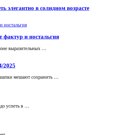
еть элегантно в солидном возрасте
т фактур и ностальгия
сезоне выразительных …
4/2025
 шапки мешают сохранить …
адо успеть в …
вает …