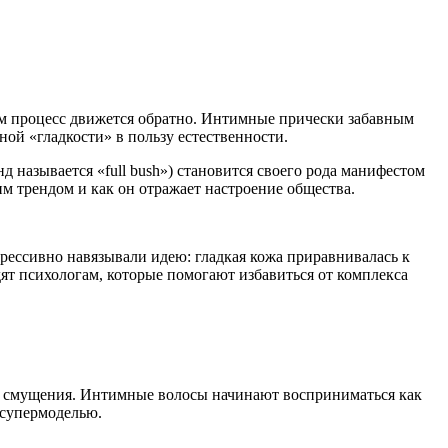
атем процесс движется обратно. Интимные прически забавным
ной «гладкости» в пользу естественности.
д называется «full bush») становится своего рода манифестом
им трендом и как он отражает настроение общества.
грессивно навязывали идею: гладкая кожа приравнивалась к
дят психологам, которые помогают избавиться от комплекса
 и смущения. Интимные волосы начинают восприниматься как
я супермоделью.