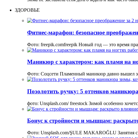
ЗДОРОВЬЕ
Фитнес-марафон: безопасное преображени
Фото: freepik.comfreepik Новый год — это время пр
Маникюр с характером: как пламя на но
Фото: Соцсети Пламенный маникюр давно вышел з
Позолотить ручку: 5 оттенков маникюра
фото: Unsplash.com/ freestock Зимой особенно хоче
Бонус к стройности и мышцам: раскрыто
Фото: Unsplash.com/ŞULE MAKAROĞLU Занятия сп