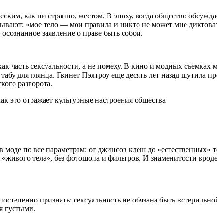
еским, как ни странно, жестом. В эпоху, когда общество обсуж
ывают: «мое тело — мои правила и никто не может мне диктоват
 осознанное заявление о праве быть собой.
 часть сексуальности, а не помеху. В кино и модных съемках м
табу для глянца. Гвинет Пэлтроу еще десять лет назад шутила 
ского разворота.
 в моде по все параметрам: от джинсов клеш до «естественных» 
ка «живого тела», без фотошопа и фильтров. И знаменитости вр
к постепенно признать: сексуальность не обязана быть «стерил
я густыми.