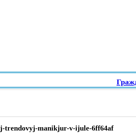
Гражда
j-trendovyj-manikjur-v-ijule-6ff64af