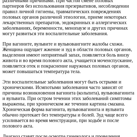
различными причинами. При частой смене половых
партнеров без использования презервативов, несоблюдении
правил личной гигиены, травматических повреждениях
половых органов различной этиологии, приеме некоторых
лекарственных препаратов, эндокринных и аллергических
заболеваниях, беременности, менопаузе и других причинах
могут развиться эти воспалительные заболевания.
При вагините, вульвите и вульвоваигните жалобы схожи.
Женщина ощущает жжение и зуд в области половых органов,
выделения имеют неприятный запах, появляется боль внизу
живота и во время полового акта, учащается мочеиспускание,
появляется отек и покраснение наружных половых органов,
может повышаться температура тела.
Эти воспалительные заболевания могут быть острыми и
хроническими. Исмпотыми заболевания часто зависят от
причины возникновения вагинита (кольпита), вульвовагинита
и вульвита. При остром течении этих заболеваний симптомы
выражены, при хроническом же течении картина смазана.
Хроническая форма вагинита, вульвовагинита и вульвита
обычно протекает без температуры и болей. Зуд чаще всего
усиливается во время менструации, при ходьбе и после
полового акта.
Диагноз ставят после осмотра гинеколога и проведения