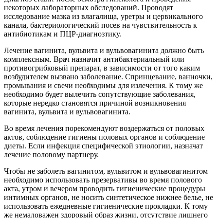
некоторых лабораторных обследований. Проводят
исследование мазка из влагалища, уретры и цервикального
канала, бактериологический посев на чувствительность к
антибиотикам и ПЦР-диагнозтику.
Лечение вагинита, вульвита и вульвовагинита должно быть
комплексным. Врач назначит антибактериальный или
противогрибковый препарат, в зависимости от того каким
возбудителем вызвано заболевание. Спринцевание, ванночки,
промывания и свечи необходимы для излечения. К тому же
необходимо будет вылечить сопутствующие заболевания,
которые нередко становятся причиной возникновения
вагинита, вульвита и вульвовагинита.
Во время лечения порекомендуют воздержаться от половых
актов, соблюдение гигиены половых органов и соблюдение
диеты. Если инфекция специфической этиологии, назначат
лечение половому партнеру.
Чтобы не заболеть вагинитом, вульвитом и вульвовагинитом
необходимо использовать презервативы во время полового
акта, утром и вечером проводить гигиенические процедуры
интимных органов, не носить синтетическое нижнее белье, не
использовать ежедневные гигиенические прокладки. К тому
же немаловажен здоровый образ жизни, отсутствие лишнего