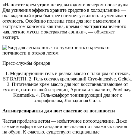
«Наносите крем утром перед выходом и вечером после душа.
Для усиления эффекта храните средство в холодильнике —
охлажденный крем быстрее снимает усталость и уменьшает
отечность. Особенно полезны гели для ног с ментолом и
экстрактом конского каштана, кремы с экстрактом зеленого
чая, легкие муссы с экстрактом арники», — объясняет
эксперт.
Пресс-службы брендов
1. Моделирующий гель и релакс-масло с плющом от отеков,
ST BARTH. 2. Гель сосудоукрепляющий Cryo-intensive, Geltek.
3. Питательное крем-масло для ног восстанавливающее от
сухости, натоптышей и трещин, Арника и эвкалипт, Pravilnaya
Kosmetika. 4. Гель-комфорт тонизирующий для ног с
хлорофиллом, Лошадиная Сила.
Антиперспиранты для ног: спасение от потливости
Частая проблема летом — избыточное потоотделение. Даже
самые комфортные сандалии не спасают от влажных следов
на обуви. К счастью, существуют специальные