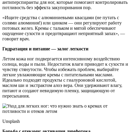
антиперспиранты для ног, которые помогают контролировать
потливость без эффекта закупоривания пор.
«Ищите средства с алюминиевыми квасцами (не путать с
солями алюминия!) или цинком — они регулируют работу
потовых желез. Кремы с тальком и мятой обеспечивают
ощущение сухости и предотвращают неприятный запах», —
говорит врач.
Гидратация и питание — залог легкости
Летом кожа ног подвергается интенсивному воздействию
солнца, воды и пыли. Недостаток влаги приводит к сухости и
чувству стянутости. Чтобы избежать проблем, выбирайте
легкие увлажняющие кремы с питательными маслами.
Идеально подходят продукты с гиалуроновой кислотой,
маслом ши и экстрактом алоэ вера. Они удерживают влагу,
питают и создают невидимую пленку, защищающую от
пересыхания.
Unsplash
Борьба с отеками: активация лимфотока