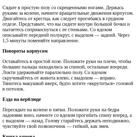
Сядьте в простую позу со скрещенными ногами. Держась
руками за колени, начните вращательные движения корпусом.
Двигайтесь от крестца, как следует прогибаясь в грудном
отделе. Представьте, что вы сидите внутри большой бочки и
пытаетесь соприкоснуться с ее стенками. Со вдохом
описывайте передний полукруг, с выдохом — задний. Через
1,5 минуты поменяйте направление.
Повороты корпусом
Оставайтесь в простой позе. Положите руки на плечи, чтобы
большие пальцы находились за спиной, остальные впереди.
Локти удерживайте параллельно полу. Со вдохом
скручивайтесь от живота влево, с выдохом — вправо.
Тянитесь макушкой вверх, будто хотите «вкрутиться» головой
в потолок.
Езда на верблюде
Пересядьте на колени и пятки. Положите руки на бедра
ладонями вниз, начните со вдохом прогибать спину вперед, а
с выдохом — назад. Голову старайтесь держать неподвижно,
чувствуйте свой позвоночник — гибкий, как змея.
Кошка-корова