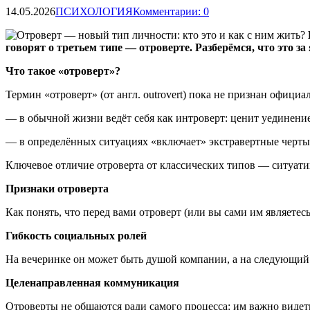
14.05.2026
ПСИХОЛОГИЯ
Комментарии: 0
говорят о третьем типе — отроверте. Разберёмся, что это з
Что
такое «отроверт»?
Термин «отроверт» (от англ. outrovert) пока не признан офици
— в обычной жизни ведёт себя как интроверт: ценит уединение
— в определённых ситуациях «включает» экстравертные черты
Ключевое отличие отроверта от классических типов — ситуатив
Признаки отроверта
Как понять, что перед вами отроверт (или вы сами им являетес
Гибкость социальных ролей
На вечеринке он может быть душой компании, а на следующий 
Целенаправленная коммуникация
Отроверты не общаются ради самого процесса: им важно видет