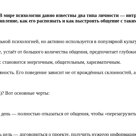
В мире психологии давно известны два типа личности — интр
а явление, как его распознать и как выстроить общение с так
альной психологией, но активно используется в популярной культ
, устаёт от большого количества общения, предпочитает глубок
: становится энергичным, общительным, харизматичным.
ность. Его поведение зависит не от врождённых склонностей, а 
ь)? Вот основные черты:
день — полностью отказаться от общения, чтобы «перезагрузить
ь цель — договориться о проекте, получить нужную информацию