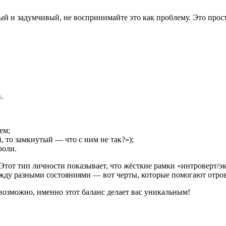
й и задумчивый, не воспринимайте это как проблему. Это прост
.
ем;
то замкнутый — что с ним не так?»);
роли.
Этот тип личности показывает, что жёсткие рамки «интроверт/э
ежду разными состояниями — вот черты, которые помогают отров
возможно, именно этот баланс делает вас уникальным!