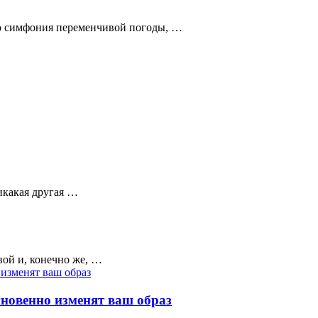
это симфония переменчивой погоды, …
икакая другая …
вой и, конечно же, …
гновенно изменят ваш образ