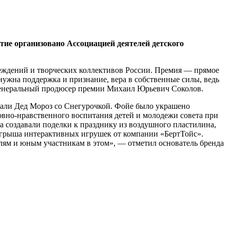
тие организовано Ассоциацией деятелей детского
реждений и творческих коллективов России. Премия — прямое
 нужна поддержка и признание, вера в собственные силы, ведь
 генеральный продюсер премии Михаил Юрьевич Соколов.
чали Дед Мороз со Снегурочкой. Фойе было украшено
вно-нравственного воспитания детей и молодежи совета при
 создавали поделки к празднику из воздушного пластилина,
зыгрыша интерактивных игрушек от компании «БертТойс».
елям и юным участникам в этом», — отметил основатель бренда