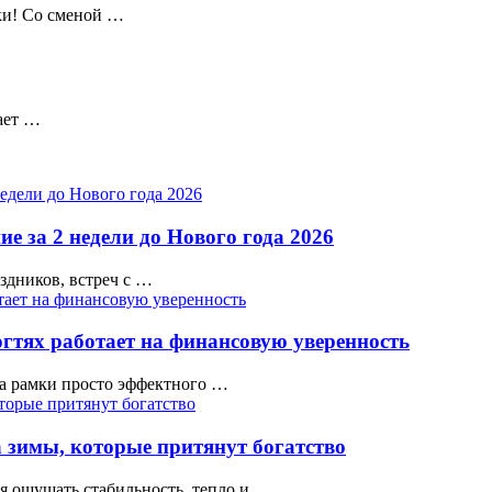
шки! Со сменой …
вает …
е за 2 недели до Нового года 2026
аздников, встреч с …
гтях работает на финансовую уверенность
а рамки просто эффектного …
 зимы, которые притянут богатство
тся ощущать стабильность, тепло и …