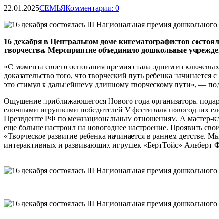
22.01.2025
СЕМЬЯ
Комментарии: 0
16 декабря в Центральном доме кинематографистов состоял
творчества. Мероприятие объединило дошкольные учрежден
«С момента своего основания премия стала одним из ключевы
доказательство того, что творческий путь ребенка начинается 
это стимул к дальнейшему длинному творческому пути», — по
Ощущение приближающегося Нового года организаторы подарил
елочными игрушками победителей V фестиваля новогодних ело
Президенте РФ по межнациональным отношениям. А мастер-клас
еще больше настроил на новогоднее настроение. Проявить св
«Творческое развитие ребенка начинается в раннем детстве. М
интерактивных и развивающих игрушек «БертТойс» Альберт Ф