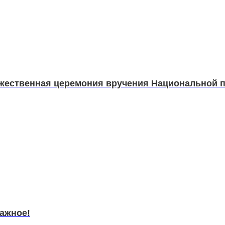
ржественная церемония вручения Национальной пр
важное!