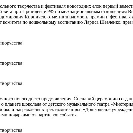
ного творчества и фестиваля новогодних елок первый замести
н Совета при Президенте РФ по межнациональным отношениям В
имирович Кирпичев, отметив значимость премии и фестиваля дл
нт комитета по дошкольному воспитанию Лариса Шевченко, през
чного новогоднего представления. Сценарий церемонии создан 
ку о планете шоколада от детского музыкального театра «Мисте
 были награждены в трех номинациях: «Дошкольное учреждение»
ми подарками от партнеров события.