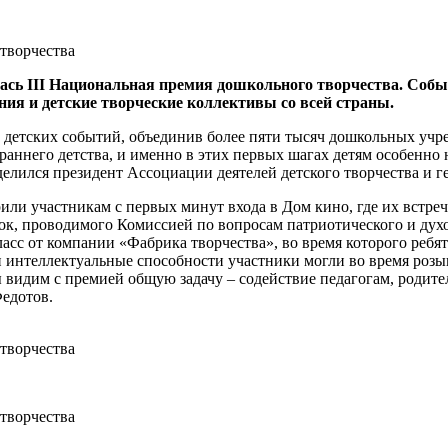
ась III Национальная премия дошкольного творчества. Собы
ия и детские творческие коллективы со всей страны.
х детских событий, объединив более пяти тысяч дошкольных уч
с раннего детства, и именно в этих первых шагах детям особенно
делился президент Ассоциации деятелей детского творчества и
и участникам с первых минут входа в Дом кино, где их встре
к, проводимого Комиссией по вопросам патриотического и духо
с от компании «Фабрика творчества», во время которого ребята
ои интеллектуальные способности участники могли во время ро
ы видим с премией общую задачу – содействие педагогам, родит
едотов.