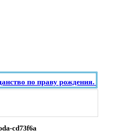
ство по праву рождения. Паспорт в р
hoda-cd73f6a