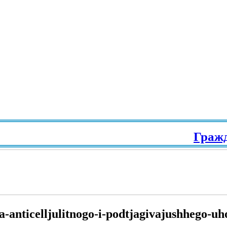
Граждан
a-anticelljulitnogo-i-podtjagivajushhego-u