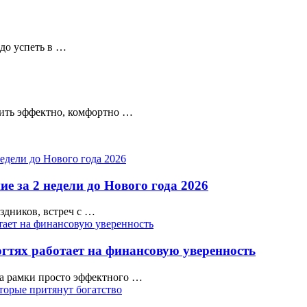
адо успеть в …
тить эффектно, комфортно …
е за 2 недели до Нового года 2026
аздников, встреч с …
гтях работает на финансовую уверенность
а рамки просто эффектного …