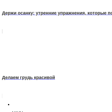
Держи осанку: утренние упражнения, которые п
Делаем грудь красивой