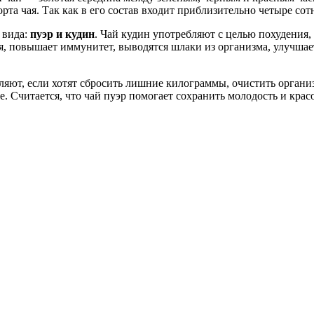
орта чая. Так как в его состав входит приблизительно четыре с
 вида:
пуэр и кудин
. Чай кудин употребляют с целью похудения,
я, повышает иммунитет, выводятся шлаки из организма, улучшае
яют, если хотят сбросить лишние килограммы, очистить организ
. Считается, что чай пуэр помогает сохранить молодость и красо