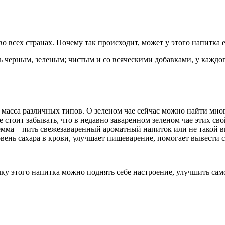
о всех странах. Почему так происходит, может у этого напитка е
ь черным, зеленым; чистым и со всяческими добавками, у каждог
о масса различных типов. О зеленом чае сейчас можно найти мно
 стоит забывать, что в недавно заваренном зеленом чае этих сво
лемма – пить свежезаваренный ароматный напиток или не такой 
вень сахара в крови, улучшает пищеварение, помогает вывести с
 этого напитка можно поднять себе настроение, улучшить само