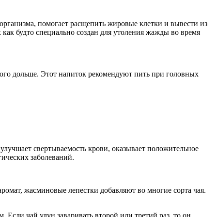
организма, помогает расщепить жировые клетки и вывести из
как будто специально создан для утоления жажды во время
много дольше. Этот напиток рекомендуют пить при головных
 улучшает свертываемость крови, оказывает положительное
гических заболеваний.
аромат, жасминовые лепестки добавляют во многие сорта чая.
 Если чай улун заваривать второй или третий раз, то он