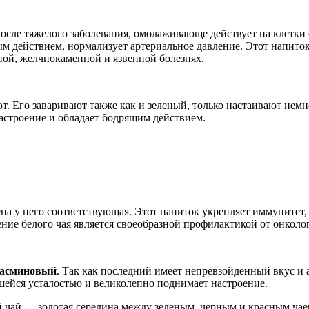
осле тяжелого заболевания, омолаживающе действует на клетки 
 действием, нормализует артериальное давление. Этот напиток 
ой, желчнокаменной и язвенной болезнях.
ают. Его заваривают также как и зеленый, только настаивают не
астроение и обладает бодрящим действием.
а у него соответствующая. Этот напиток укрепляет иммунитет,
ение белого чая является своеобразной профилактикой от онколо
жасминовый
. Так как последний имеет непревзойденный вкус и 
шейся усталостью и великолепно поднимает настроение.
 чай — золотая середина между зеленым, черным и красным чаем.