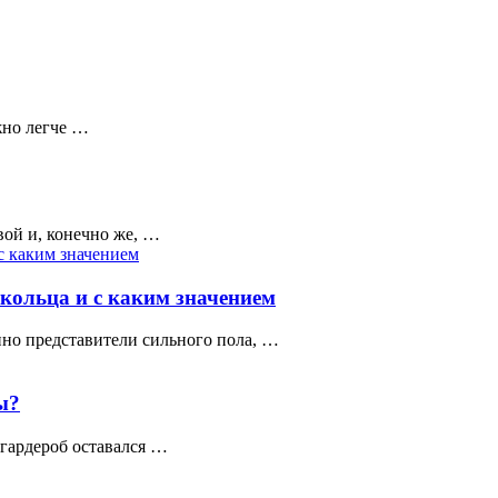
жно легче …
вой и, конечно же, …
кольца и с каким значением
нно представители сильного пола, …
ы?
 гардероб оставался …