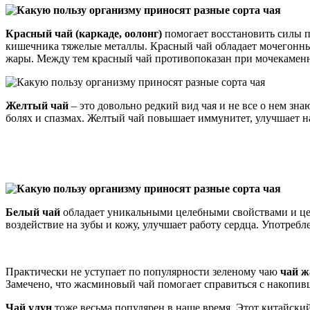
Красный чай (каркаде, оолонг)
помогает восстановить силы п
кишечника тяжелые металлы. Красный чай обладает мочегонным
жары. Между тем красный чай противопоказан при мочекаменн
Желтый чай
– это довольно редкий вид чая и не все о нем зн
болях и спазмах. Желтый чай повышает иммунитет, улучшает н
Белый чай
обладает уникальными целебными свойствами и цен
воздействие на зубы и кожу, улучшает работу сердца. Употребл
Практически не уступает по популярности зеленому чаю
чай 
Замечено, что жасминовый чай помогает справиться с накопив
Чай улун
тоже весьма популярен в наше время. Этот китайский